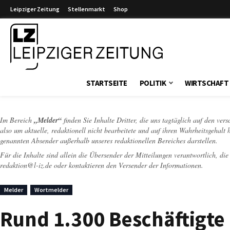
Leipziger Zeitung
Stellenmarkt
Shop
Leipziger Zeitung
STARTSEITE
POLITIK
WIRTSCHAFT
Im Bereich
„Melder“
finden Sie Inhalte Dritter, die uns tagtäglich auf den ver
also um aktuelle, redaktionell nicht bearbeitete und auf ihren Wahrheitsgehalt 
genannten Absender außerhalb unseres redaktionellen Bereiches darstellen.
Für die Inhalte sind allein die Übersender der Mitteilungen verantwortlich, di
redaktion@l-iz.de
oder kontaktieren den Versender der Informationen.
Melder
Wortmelder
Rund 1.300 Beschäftigte 