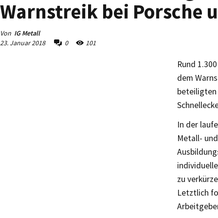
Warnstreik bei Porsche u
Von
IG Metall
23. Januar 2018
0
101
Rund 1.300 
dem Warnst
beteiligte
Schnelleck
In der lauf
Metall- und
Ausbildung
individuell
zu verkürze
Letztlich f
Arbeitgeber