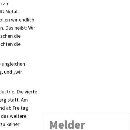
ch am
G Metall-
llen wir endlich
. Das heißt: Wir
nschen die
uchten die
e ungleichen
g, und „wir
ustrie. Die vierte
erg statt. Am
nd ab Freitag
 das weitere
Melder
 zu keiner