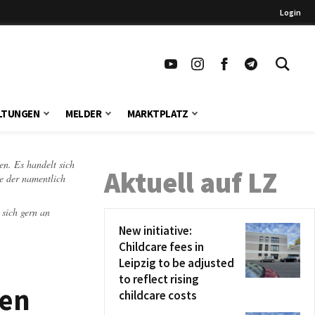
Login
LTUNGEN
MELDER
MARKTPLATZ
en. Es handelt sich
Aktuell auf LZ
te der namentlich
 sich gern an
New initiative:
Childcare fees in
Leipzig to be adjusted
to reflect rising
ten
childcare costs