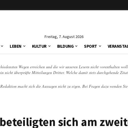
Freitag, 7. August 2026
LEBEN
KULTUR
BILDUNG
SPORT
VERANSTA
schiedensten Wegen erreichen und die wir unseren Lesern nicht vorenthalten woll
hin nicht überprüfte Mitteilungen Dritter. Welche damit stets durchgehende Zita
e Redaktion macht sich die Aussagen nicht zu eigen. Bei Fragen dazu wenden Sie
beteiligten sich am zwei