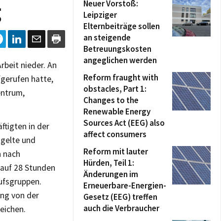
Neuer Vorstoß:
g
Leipziger
Elternbeiträge sollen
an steigende
Betreuungskosten
angeglichen werden
rbeit nieder. An
Reform fraught with
fgerufen hatte,
obstacles, Part 1:
entrum,
Changes to the
Renewable Energy
Sources Act (EEG) also
ftigten in der
affect consumers
tgelte und
Reform mit lauter
 nach
Hürden, Teil 1:
 auf 28 Stunden
Änderungen im
rufsgruppen.
Erneuerbare-Energien-
ung von der
Gesetz (EEG) treffen
auch die Verbraucher
eichen.