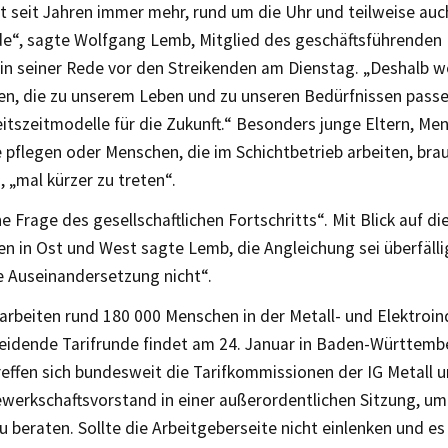
et seit Jahren immer mehr, rund um die Uhr und teilweise au
“, sagte Wolfgang Lemb, Mitglied des geschäftsführenden I
in seiner Rede vor den Streikenden am Dienstag. „Deshalb wo
en, die zu unserem Leben und zu unseren Bedürfnissen passen
itszeitmodelle für die Zukunft.“ Besonders junge Eltern, Me
pflegen oder Menschen, die im Schichtbetrieb arbeiten, bra
 „mal kürzer zu treten“.
ne Frage des gesellschaftlichen Fortschritts“. Mit Blick auf di
en in Ost und West sagte Lemb, die Angleichung sei überfälli
e Auseinandersetzung nicht“.
arbeiten rund 180 000 Menschen in der Metall- und Elektroind
eidende Tarifrunde findet am 24. Januar in Baden-Württemb
effen sich bundesweit die Tarifkommissionen der IG Metall u
ewerkschaftsvorstand in einer außerordentlichen Sitzung, um
 beraten. Sollte die Arbeitgeberseite nicht einlenken und es