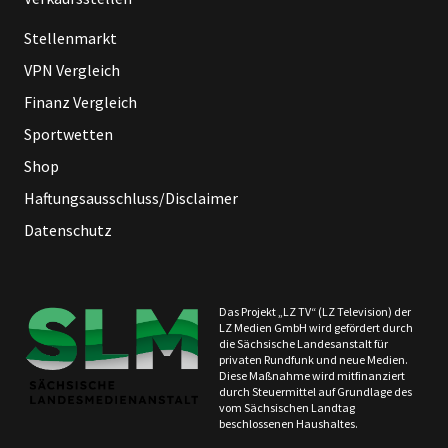
Stellenmarkt
VPN Vergleich
Finanz Vergleich
Sportwetten
Shop
Haftungsausschluss/Disclaimer
Datenschutz
Das Projekt „LZ TV“ (LZ Television) der
LZ Medien GmbH wird gefördert durch
die Sächsische Landesanstalt für
privaten Rundfunk und neue Medien.
Diese Maßnahme wird mitfinanziert
durch Steuermittel auf Grundlage des
vom Sächsischen Landtag
beschlossenen Haushaltes.