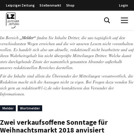
Leipziger Zeitung
Stellenmarkt
Shop
Login
Leipziger Zeitung
Im Bereich
„Melder“
finden Sie Inhalte Dritter, die uns tagtäglich auf den
verschiedensten Wegen erreichen und die wir unseren Lesern nicht vorenthalten
wollen. Es handelt sich also um aktuelle, redaktionell nicht bearbeitete und auf
ihren Wahrheitsgehalt hin nicht überprüfte Mitteilungen Dritter. Welche damit
stets durchgehende Zitate der namentlich genannten Absender außerhalb
unseres redaktionellen Bereiches darstellen.
Für die Inhalte sind allein die Übersender der Mitteilungen verantwortlich, die
Redaktion macht sich die Aussagen nicht zu eigen. Bei Fragen dazu wenden Sie
sich gern an
redaktion@l-iz.de
oder kontaktieren den Versender der
Informationen.
Melder
Wortmelder
Zwei verkaufsoffene Sonntage für
Weihnachtsmarkt 2018 anvisiert