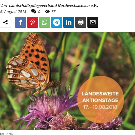
Von
Landschaftspflegeverband Nordwestsachsen e.V.,
6. August 2018
0
77
to: LaNU