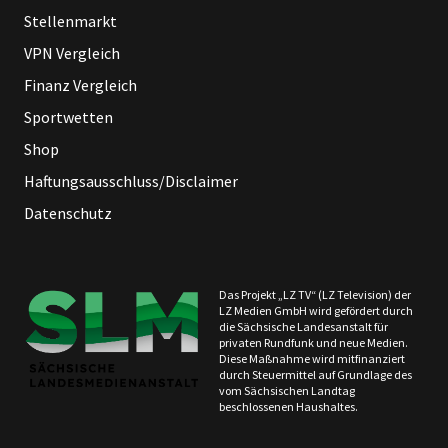
Stellenmarkt
VPN Vergleich
Finanz Vergleich
Sportwetten
Shop
Haftungsausschluss/Disclaimer
Datenschutz
Das Projekt „LZ TV“ (LZ Television) der
LZ Medien GmbH wird gefördert durch
die Sächsische Landesanstalt für
privaten Rundfunk und neue Medien.
Diese Maßnahme wird mitfinanziert
durch Steuermittel auf Grundlage des
vom Sächsischen Landtag
beschlossenen Haushaltes.