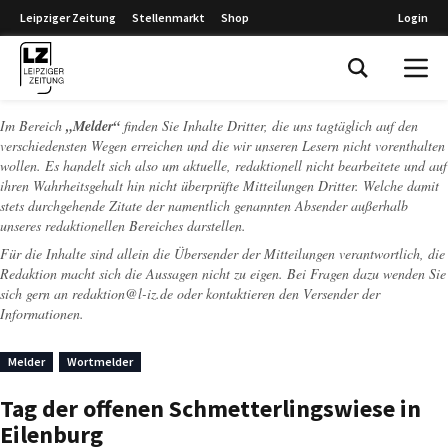
Leipziger Zeitung
Stellenmarkt
Shop
Login
Leipziger Zeitung
Im Bereich
„Melder“
finden Sie Inhalte Dritter, die uns tagtäglich auf den
verschiedensten Wegen erreichen und die wir unseren Lesern nicht vorenthalten
wollen. Es handelt sich also um aktuelle, redaktionell nicht bearbeitete und auf
ihren Wahrheitsgehalt hin nicht überprüfte Mitteilungen Dritter. Welche damit
stets durchgehende Zitate der namentlich genannten Absender außerhalb
unseres redaktionellen Bereiches darstellen.
Für die Inhalte sind allein die Übersender der Mitteilungen verantwortlich, die
Redaktion macht sich die Aussagen nicht zu eigen. Bei Fragen dazu wenden Sie
sich gern an
redaktion@l-iz.de
oder kontaktieren den Versender der
Informationen.
Melder
Wortmelder
Tag der offenen Schmetterlingswiese in
Eilenburg