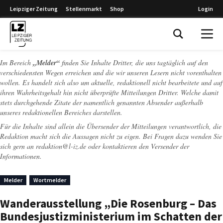
Leipziger Zeitung
Stellenmarkt
Shop
Login
Leipziger Zeitung
Im Bereich
„Melder“
finden Sie Inhalte Dritter, die uns tagtäglich auf den
verschiedensten Wegen erreichen und die wir unseren Lesern nicht vorenthalten
wollen. Es handelt sich also um aktuelle, redaktionell nicht bearbeitete und auf
ihren Wahrheitsgehalt hin nicht überprüfte Mitteilungen Dritter. Welche damit
stets durchgehende Zitate der namentlich genannten Absender außerhalb
unseres redaktionellen Bereiches darstellen.
Für die Inhalte sind allein die Übersender der Mitteilungen verantwortlich, die
Redaktion macht sich die Aussagen nicht zu eigen. Bei Fragen dazu wenden Sie
sich gern an
redaktion@l-iz.de
oder kontaktieren den Versender der
Informationen.
Melder
Wortmelder
Wanderausstellung „Die Rosenburg – Das
Bundesjustizministerium im Schatten der