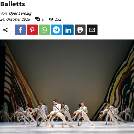
Balletts
Von
Oper Leipzig
24. Oktober 2018
0
132