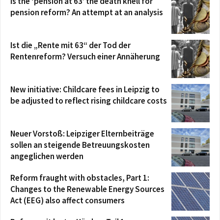
Is the ‘pension at 63’ the death knell for
pension reform? An attempt at an analysis
Ist die „Rente mit 63“ der Tod der
Rentenreform? Versuch einer Annäherung
New initiative: Childcare fees in Leipzig to
be adjusted to reflect rising childcare costs
Neuer Vorstoß: Leipziger Elternbeiträge
sollen an steigende Betreuungskosten
angeglichen werden
Reform fraught with obstacles, Part 1:
Changes to the Renewable Energy Sources
Act (EEG) also affect consumers