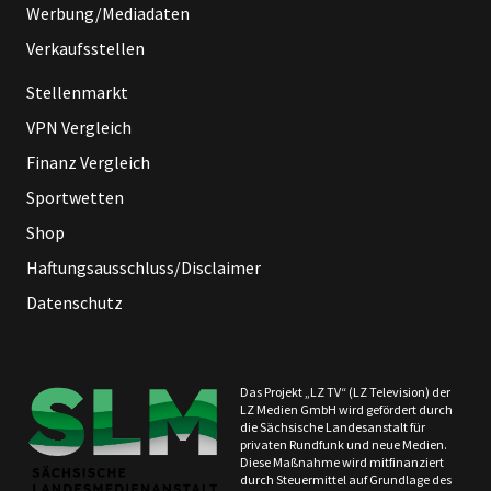
Werbung/Mediadaten
Verkaufsstellen
Stellenmarkt
VPN Vergleich
Finanz Vergleich
Sportwetten
Shop
Haftungsausschluss/Disclaimer
Datenschutz
Das Projekt „LZ TV“ (LZ Television) der
LZ Medien GmbH wird gefördert durch
die Sächsische Landesanstalt für
privaten Rundfunk und neue Medien.
Diese Maßnahme wird mitfinanziert
durch Steuermittel auf Grundlage des