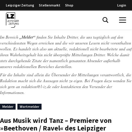
Leipziger Zeitung
Stellenmarkt
Shop
Login
Leipziger Zeitung
Im Bereich
„Melder“
finden Sie Inhalte Dritter, die uns tagtäglich auf den
verschiedensten Wegen erreichen und die wir unseren Lesern nicht vorenthalten
wollen. Es handelt sich also um aktuelle, redaktionell nicht bearbeitete und auf
ihren Wahrheitsgehalt hin nicht überprüfte Mitteilungen Dritter. Welche damit
stets durchgehende Zitate der namentlich genannten Absender außerhalb
unseres redaktionellen Bereiches darstellen.
Für die Inhalte sind allein die Übersender der Mitteilungen verantwortlich, die
Redaktion macht sich die Aussagen nicht zu eigen. Bei Fragen dazu wenden Sie
sich gern an
redaktion@l-iz.de
oder kontaktieren den Versender der
Informationen.
Melder
Wortmelder
Aus Musik wird Tanz – Premiere von
»Beethoven / Ravel« des Leipziger