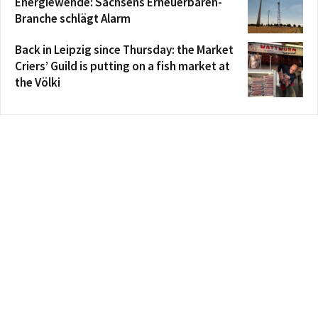
Energiewende: Sachsens Erneuerbaren-
Branche schlägt Alarm
Back in Leipzig since Thursday: the Market
Criers’ Guild is putting on a fish market at
the Völki