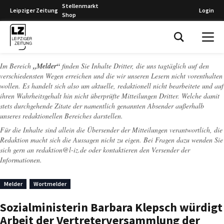
Stellenmarkt
Leipziger Zeitung
Login
Shop
Leipziger Zeitung
Im Bereich
„Melder“
finden Sie Inhalte Dritter, die uns tagtäglich auf den
verschiedensten Wegen erreichen und die wir unseren Lesern nicht vorenthalten
wollen. Es handelt sich also um aktuelle, redaktionell nicht bearbeitete und auf
ihren Wahrheitsgehalt hin nicht überprüfte Mitteilungen Dritter. Welche damit
stets durchgehende Zitate der namentlich genannten Absender außerhalb
unseres redaktionellen Bereiches darstellen.
Für die Inhalte sind allein die Übersender der Mitteilungen verantwortlich, die
Redaktion macht sich die Aussagen nicht zu eigen. Bei Fragen dazu wenden Sie
sich gern an
redaktion@l-iz.de
oder kontaktieren den Versender der
Informationen.
Melder
Wortmelder
Sozialministerin Barbara Klepsch würdigt
Arbeit der Vertreterversammlung der