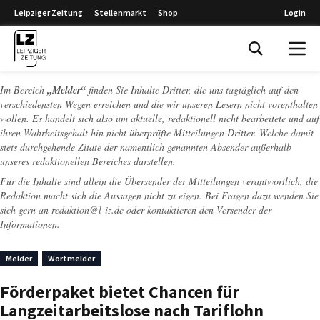
Leipziger Zeitung
Stellenmarkt
Shop
Login
Leipziger Zeitung
Im Bereich
„Melder“
finden Sie Inhalte Dritter, die uns tagtäglich auf den
verschiedensten Wegen erreichen und die wir unseren Lesern nicht vorenthalten
wollen. Es handelt sich also um aktuelle, redaktionell nicht bearbeitete und auf
ihren Wahrheitsgehalt hin nicht überprüfte Mitteilungen Dritter. Welche damit
stets durchgehende Zitate der namentlich genannten Absender außerhalb
unseres redaktionellen Bereiches darstellen.
Für die Inhalte sind allein die Übersender der Mitteilungen verantwortlich, die
Redaktion macht sich die Aussagen nicht zu eigen. Bei Fragen dazu wenden Sie
sich gern an
redaktion@l-iz.de
oder kontaktieren den Versender der
Informationen.
Melder
Wortmelder
Förderpaket bietet Chancen für
Langzeitarbeitslose nach Tariflohn