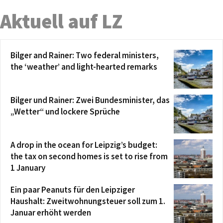
Aktuell auf LZ
Bilger and Rainer: Two federal ministers,
the ‘weather’ and light-hearted remarks
Bilger und Rainer: Zwei Bundesminister, das
„Wetter“ und lockere Sprüche
A drop in the ocean for Leipzig’s budget:
the tax on second homes is set to rise from
1 January
Ein paar Peanuts für den Leipziger
Haushalt: Zweitwohnungsteuer soll zum 1.
Januar erhöht werden