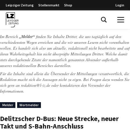
Leipziger Zeitung
Stellenmarkt
Shop
Login
Leipziger Zeitung
Im Bereich
„Melder“
finden Sie Inhalte Dritter, die uns tagtäglich auf den
verschiedensten Wegen erreichen und die wir unseren Lesern nicht vorenthalten
wollen. Es handelt sich also um aktuelle, redaktionell nicht bearbeitete und auf
ihren Wahrheitsgehalt hin nicht überprüfte Mitteilungen Dritter. Welche damit
stets durchgehende Zitate der namentlich genannten Absender außerhalb
unseres redaktionellen Bereiches darstellen.
Für die Inhalte sind allein die Übersender der Mitteilungen verantwortlich, die
Redaktion macht sich die Aussagen nicht zu eigen. Bei Fragen dazu wenden Sie
sich gern an
redaktion@l-iz.de
oder kontaktieren den Versender der
Informationen.
Melder
Wortmelder
Delitzscher D-Bus: Neue Strecke, neuer
Takt und S-Bahn-Anschluss