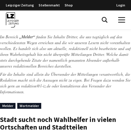
Leipziger Zeitung
Stellenmarkt
Shop
Login
Leipziger Zeitung
Im Bereich
„Melder“
finden Sie Inhalte Dritter, die uns tagtäglich auf den
verschiedensten Wegen erreichen und die wir unseren Lesern nicht vorenthalten
wollen. Es handelt sich also um aktuelle, redaktionell nicht bearbeitete und auf
ihren Wahrheitsgehalt hin nicht überprüfte Mitteilungen Dritter. Welche damit
stets durchgehende Zitate der namentlich genannten Absender außerhalb
unseres redaktionellen Bereiches darstellen.
Für die Inhalte sind allein die Übersender der Mitteilungen verantwortlich, die
Redaktion macht sich die Aussagen nicht zu eigen. Bei Fragen dazu wenden Sie
sich gern an
redaktion@l-iz.de
oder kontaktieren den Versender der
Informationen.
Melder
Wortmelder
Stadt sucht noch Wahlhelfer in vielen
Ortschaften und Stadtteilen