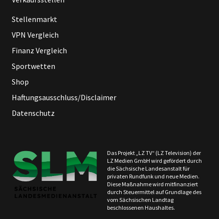
Stellenmarkt
VPN Vergleich
Finanz Vergleich
Sportwetten
Shop
Haftungsausschluss/Disclaimer
Datenschutz
Das Projekt „LZ TV“ (LZ Television) der
LZ Medien GmbH wird gefördert durch
die Sächsische Landesanstalt für
privaten Rundfunk und neue Medien.
Diese Maßnahme wird mitfinanziert
durch Steuermittel auf Grundlage des
vom Sächsischen Landtag
beschlossenen Haushaltes.