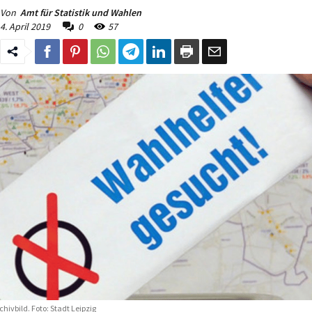
Von
Amt für Statistik und Wahlen
4. April 2019
0
57
chivbild. Foto: Stadt Leipzig