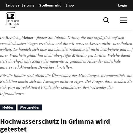
Leipziger Zeitung
Stellenmarkt
Shop
Login
Leipziger Zeitung
Im Bereich
„Melder“
finden Sie Inhalte Dritter, die uns tagtäglich auf den
verschiedensten Wegen erreichen und die wir unseren Lesern nicht vorenthalten
wollen. Es handelt sich also um aktuelle, redaktionell nicht bearbeitete und auf
ihren Wahrheitsgehalt hin nicht überprüfte Mitteilungen Dritter. Welche damit
stets durchgehende Zitate der namentlich genannten Absender außerhalb
unseres redaktionellen Bereiches darstellen.
Für die Inhalte sind allein die Übersender der Mitteilungen verantwortlich, die
Redaktion macht sich die Aussagen nicht zu eigen. Bei Fragen dazu wenden Sie
sich gern an
redaktion@l-iz.de
oder kontaktieren den Versender der
Informationen.
Melder
Wortmelder
Hochwasserschutz in Grimma wird
getestet