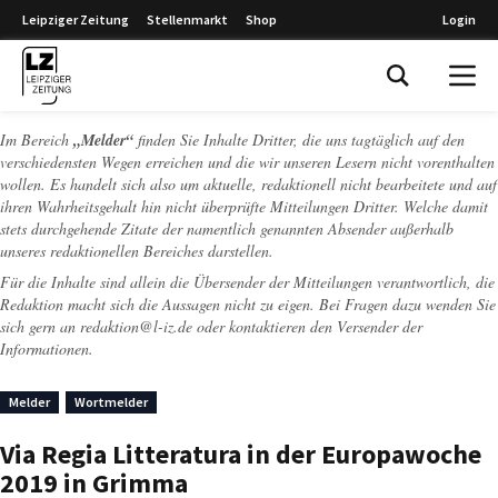
Leipziger Zeitung
Stellenmarkt
Shop
Login
Leipziger Zeitung
Im Bereich
„Melder“
finden Sie Inhalte Dritter, die uns tagtäglich auf den
verschiedensten Wegen erreichen und die wir unseren Lesern nicht vorenthalten
wollen. Es handelt sich also um aktuelle, redaktionell nicht bearbeitete und auf
ihren Wahrheitsgehalt hin nicht überprüfte Mitteilungen Dritter. Welche damit
stets durchgehende Zitate der namentlich genannten Absender außerhalb
unseres redaktionellen Bereiches darstellen.
Für die Inhalte sind allein die Übersender der Mitteilungen verantwortlich, die
Redaktion macht sich die Aussagen nicht zu eigen. Bei Fragen dazu wenden Sie
sich gern an
redaktion@l-iz.de
oder kontaktieren den Versender der
Informationen.
Melder
Wortmelder
Via Regia Litteratura in der Europawoche
2019 in Grimma