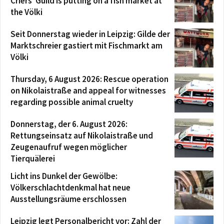
Criers’ Guild is putting on a fish market at
the Völki
Seit Donnerstag wieder in Leipzig: Gilde der
Marktschreier gastiert mit Fischmarkt am
Völki
Thursday, 6 August 2026: Rescue operation
on Nikolaistraße and appeal for witnesses
regarding possible animal cruelty
Donnerstag, der 6. August 2026:
Rettungseinsatz auf Nikolaistraße und
Zeugenaufruf wegen möglicher
Tierquälerei
Licht ins Dunkel der Gewölbe:
Völkerschlachtdenkmal hat neue
Ausstellungsräume erschlossen
Leipzig legt Personalbericht vor: Zahl der