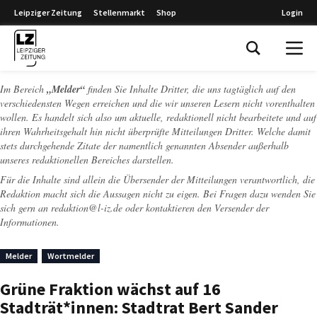
Leipziger Zeitung
Stellenmarkt
Shop
Login
Leipziger Zeitung
Im Bereich
„Melder“
finden Sie Inhalte Dritter, die uns tagtäglich auf den
verschiedensten Wegen erreichen und die wir unseren Lesern nicht vorenthalten
wollen. Es handelt sich also um aktuelle, redaktionell nicht bearbeitete und auf
ihren Wahrheitsgehalt hin nicht überprüfte Mitteilungen Dritter. Welche damit
stets durchgehende Zitate der namentlich genannten Absender außerhalb
unseres redaktionellen Bereiches darstellen.
Für die Inhalte sind allein die Übersender der Mitteilungen verantwortlich, die
Redaktion macht sich die Aussagen nicht zu eigen. Bei Fragen dazu wenden Sie
sich gern an
redaktion@l-iz.de
oder kontaktieren den Versender der
Informationen.
Melder
Wortmelder
Grüne Fraktion wächst auf 16
Stadträt*innen: Stadtrat Bert Sander