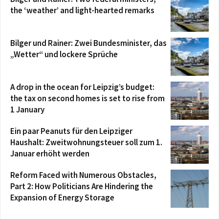
the ‘weather’ and light-hearted remarks
Bilger und Rainer: Zwei Bundesminister, das
„Wetter“ und lockere Sprüche
A drop in the ocean for Leipzig’s budget:
the tax on second homes is set to rise from
1 January
Ein paar Peanuts für den Leipziger
Haushalt: Zweitwohnungsteuer soll zum 1.
Januar erhöht werden
Reform Faced with Numerous Obstacles,
Part 2: How Politicians Are Hindering the
Expansion of Energy Storage