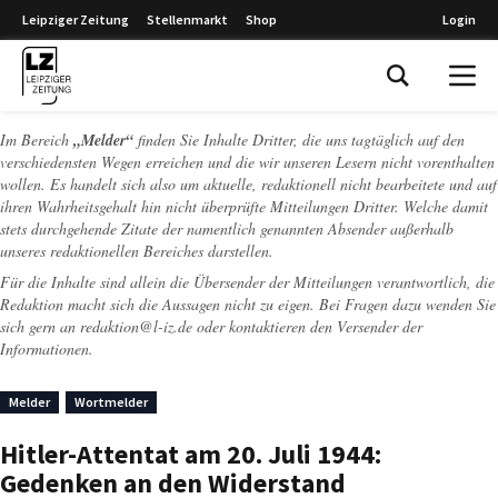
Leipziger Zeitung
Stellenmarkt
Shop
Login
Leipziger Zeitung
Im Bereich
„Melder“
finden Sie Inhalte Dritter, die uns tagtäglich auf den
verschiedensten Wegen erreichen und die wir unseren Lesern nicht vorenthalten
wollen. Es handelt sich also um aktuelle, redaktionell nicht bearbeitete und auf
ihren Wahrheitsgehalt hin nicht überprüfte Mitteilungen Dritter. Welche damit
stets durchgehende Zitate der namentlich genannten Absender außerhalb
unseres redaktionellen Bereiches darstellen.
Für die Inhalte sind allein die Übersender der Mitteilungen verantwortlich, die
Redaktion macht sich die Aussagen nicht zu eigen. Bei Fragen dazu wenden Sie
sich gern an
redaktion@l-iz.de
oder kontaktieren den Versender der
Informationen.
Melder
Wortmelder
Hitler-Attentat am 20. Juli 1944:
Gedenken an den Widerstand