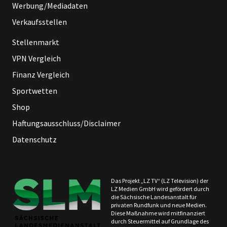
Werbung/Mediadaten
Verkaufsstellen
Stellenmarkt
VPN Vergleich
Finanz Vergleich
Sportwetten
Shop
Haftungsausschluss/Disclaimer
Datenschutz
Das Projekt „LZ TV“ (LZ Television) der
LZ Medien GmbH wird gefördert durch
die Sächsische Landesanstalt für
privaten Rundfunk und neue Medien.
Diese Maßnahme wird mitfinanziert
durch Steuermittel auf Grundlage des