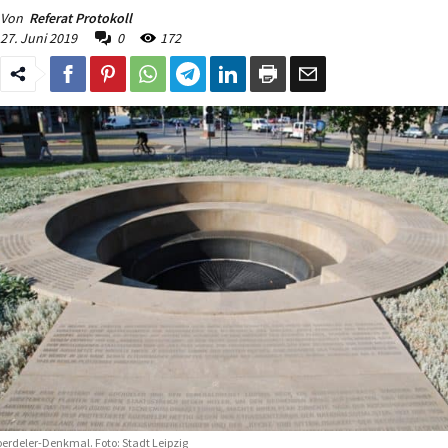
Von
Referat Protokoll
27. Juni 2019
0
172
erdeler-Denkmal. Foto: Stadt Leipzig