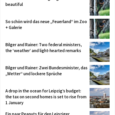
beautiful
So schön wird das neue „Feuerland“ im Zoo
+ Galerie
Bilger and Rainer: Two federal ministers,
the ‘weather’ and light-hearted remarks
Bilger und Rainer: Zwei Bundesminister, das
„Wetter“ und lockere Sprüche
A drop in the ocean for Leipzig’s budget:
the tax on second homes is set to rise from
1 January
Ein paar Peanuts für den Leipziger