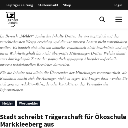
Leipziger Zeitung
Stellenmarkt
Shop
Login
Leipziger Zeitung
Im Bereich
„Melder“
finden Sie Inhalte Dritter, die uns tagtäglich auf den
verschiedensten Wegen erreichen und die wir unseren Lesern nicht vorenthalten
wollen. Es handelt sich also um aktuelle, redaktionell nicht bearbeitete und auf
ihren Wahrheitsgehalt hin nicht überprüfte Mitteilungen Dritter. Welche damit
stets durchgehende Zitate der namentlich genannten Absender außerhalb
unseres redaktionellen Bereiches darstellen.
Für die Inhalte sind allein die Übersender der Mitteilungen verantwortlich, die
Redaktion macht sich die Aussagen nicht zu eigen. Bei Fragen dazu wenden Sie
sich gern an
redaktion@l-iz.de
oder kontaktieren den Versender der
Informationen.
Melder
Wortmelder
Stadt schreibt Trägerschaft für Ökoschule
Markkleeberg aus