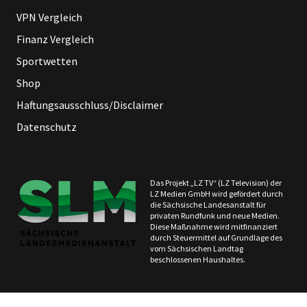
VPN Vergleich
Finanz Vergleich
Sportwetten
Shop
Haftungsausschluss/Disclaimer
Datenschutz
Das Projekt „LZ TV“ (LZ Television) der
LZ Medien GmbH wird gefördert durch
die Sächsische Landesanstalt für
privaten Rundfunk und neue Medien.
Diese Maßnahme wird mitfinanziert
durch Steuermittel auf Grundlage des
vom Sächsischen Landtag
beschlossenen Haushaltes.