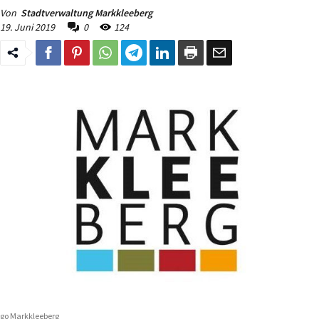
Von
Stadtverwaltung Markkleeberg
19. Juni 2019
0
124
go Markkleeberg