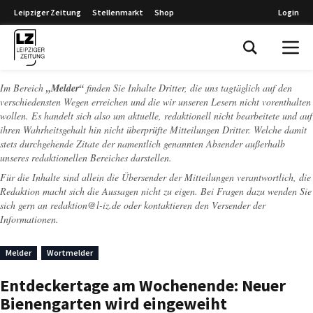
Leipziger Zeitung
Stellenmarkt
Shop
Login
Leipziger Zeitung
Im Bereich
„Melder“
finden Sie Inhalte Dritter, die uns tagtäglich auf den
verschiedensten Wegen erreichen und die wir unseren Lesern nicht vorenthalten
wollen. Es handelt sich also um aktuelle, redaktionell nicht bearbeitete und auf
ihren Wahrheitsgehalt hin nicht überprüfte Mitteilungen Dritter. Welche damit
stets durchgehende Zitate der namentlich genannten Absender außerhalb
unseres redaktionellen Bereiches darstellen.
Für die Inhalte sind allein die Übersender der Mitteilungen verantwortlich, die
Redaktion macht sich die Aussagen nicht zu eigen. Bei Fragen dazu wenden Sie
sich gern an
redaktion@l-iz.de
oder kontaktieren den Versender der
Informationen.
Melder
Wortmelder
Entdeckertage am Wochenende: Neuer
Bienengarten wird eingeweiht