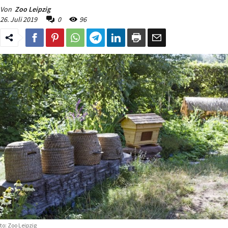
Von
Zoo Leipzig
26. Juli 2019
0
96
to: Zoo Leipzig