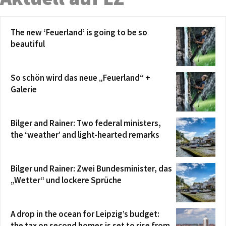
The new ‘Feuerland’ is going to be so
beautiful
So schön wird das neue „Feuerland“ +
Galerie
Bilger and Rainer: Two federal ministers,
the ‘weather’ and light-hearted remarks
Bilger und Rainer: Zwei Bundesminister, das
„Wetter“ und lockere Sprüche
A drop in the ocean for Leipzig’s budget:
the tax on second homes is set to rise from