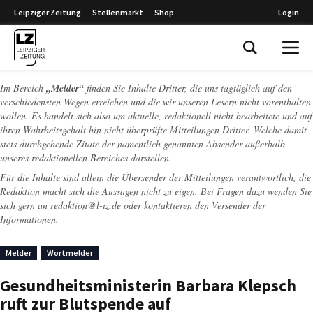
Leipziger Zeitung
Stellenmarkt
Shop
Login
Leipziger Zeitung
Im Bereich
„Melder“
finden Sie Inhalte Dritter, die uns tagtäglich auf den
verschiedensten Wegen erreichen und die wir unseren Lesern nicht vorenthalten
wollen. Es handelt sich also um aktuelle, redaktionell nicht bearbeitete und auf
ihren Wahrheitsgehalt hin nicht überprüfte Mitteilungen Dritter. Welche damit
stets durchgehende Zitate der namentlich genannten Absender außerhalb
unseres redaktionellen Bereiches darstellen.
Für die Inhalte sind allein die Übersender der Mitteilungen verantwortlich, die
Redaktion macht sich die Aussagen nicht zu eigen. Bei Fragen dazu wenden Sie
sich gern an
redaktion@l-iz.de
oder kontaktieren den Versender der
Informationen.
Melder
Wortmelder
Gesundheitsministerin Barbara Klepsch
ruft zur Blutspende auf