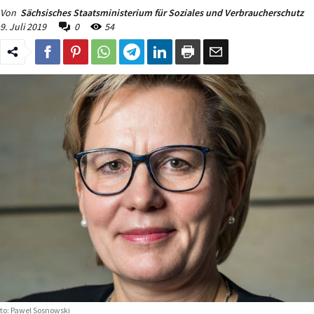
Von
Sächsisches Staatsministerium für Soziales und Verbraucherschutz
9. Juli 2019
0
54
to: Pawel Sosnowski