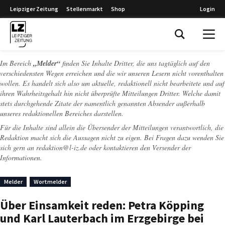
Leipziger Zeitung
Stellenmarkt
Shop
Login
Leipziger Zeitung
Im Bereich
„Melder“
finden Sie Inhalte Dritter, die uns tagtäglich auf den
verschiedensten Wegen erreichen und die wir unseren Lesern nicht vorenthalten
wollen. Es handelt sich also um aktuelle, redaktionell nicht bearbeitete und auf
ihren Wahrheitsgehalt hin nicht überprüfte Mitteilungen Dritter. Welche damit
stets durchgehende Zitate der namentlich genannten Absender außerhalb
unseres redaktionellen Bereiches darstellen.
Für die Inhalte sind allein die Übersender der Mitteilungen verantwortlich, die
Redaktion macht sich die Aussagen nicht zu eigen. Bei Fragen dazu wenden Sie
sich gern an
redaktion@l-iz.de
oder kontaktieren den Versender der
Informationen.
Melder
Wortmelder
Über Einsamkeit reden: Petra Köpping
und Karl Lauterbach im Erzgebirge bei