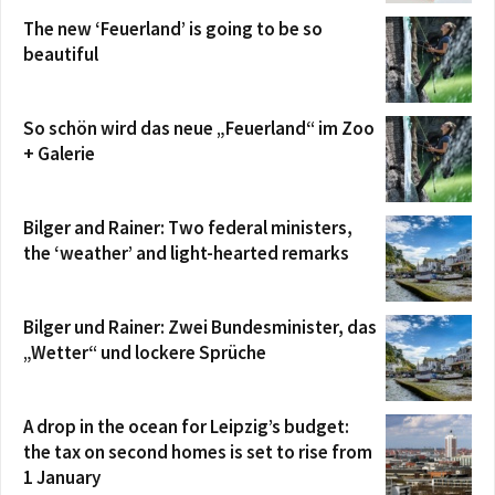
The new ‘Feuerland’ is going to be so
beautiful
So schön wird das neue „Feuerland“ im Zoo
+ Galerie
Bilger and Rainer: Two federal ministers,
the ‘weather’ and light-hearted remarks
Bilger und Rainer: Zwei Bundesminister, das
„Wetter“ und lockere Sprüche
A drop in the ocean for Leipzig’s budget:
the tax on second homes is set to rise from
1 January