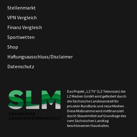
Stellenmarkt
VPN Vergleich
Finanz Vergleich
Sportwetten
Shop
Haftungsausschluss/Disclaimer
Datenschutz
Das Projekt „LZ TV“ (LZ Television) der
LZ Medien GmbH wird gefördert durch
die Sächsische Landesanstalt für
privaten Rundfunk und neue Medien.
Diese Maßnahme wird mitfinanziert
durch Steuermittel auf Grundlage des
vom Sächsischen Landtag
beschlossenen Haushaltes.