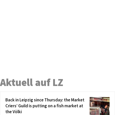
Aktuell auf LZ
Back in Leipzig since Thursday: the Market
Criers’ Guild is putting on a fish market at
the Völki