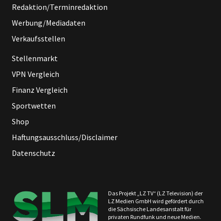
Redaktion/Terminredaktion
Werbung/Mediadaten
Verkaufsstellen
Stellenmarkt
VPN Vergleich
Finanz Vergleich
Sportwetten
Shop
Haftungsausschluss/Disclaimer
Datenschutz
Das Projekt „LZ TV“ (LZ Television) der
LZ Medien GmbH wird gefördert durch
die Sächsische Landesanstalt für
privaten Rundfunk und neue Medien.