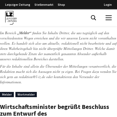
Leipziger Zeitung
Stellenmarkt
Shop
Login
Leipziger Zeitung
Im Bereich
„Melder“
finden Sie Inhalte Dritter, die uns tagtäglich auf den
verschiedensten Wegen erreichen und die wir unseren Lesern nicht vorenthalten
wollen. Es handelt sich also um aktuelle, redaktionell nicht bearbeitete und auf
ihren Wahrheitsgehalt hin nicht überprüfte Mitteilungen Dritter. Welche damit
stets durchgehende Zitate der namentlich genannten Absender außerhalb
unseres redaktionellen Bereiches darstellen.
Für die Inhalte sind allein die Übersender der Mitteilungen verantwortlich, die
Redaktion macht sich die Aussagen nicht zu eigen. Bei Fragen dazu wenden Sie
sich gern an
redaktion@l-iz.de
oder kontaktieren den Versender der
Informationen.
Melder
Wortmelder
Wirtschaftsminister begrüßt Beschluss
zum Entwurf des