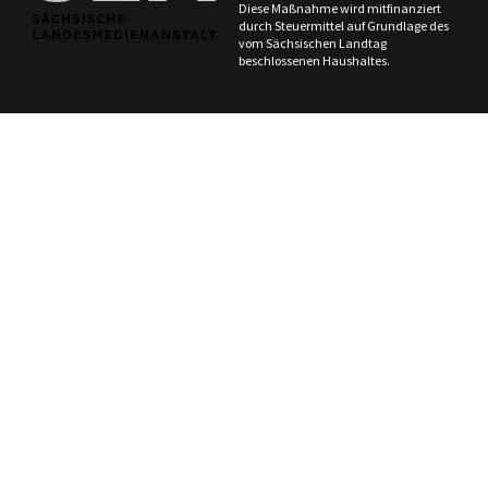
Diese Maßnahme wird mitfinanziert
durch Steuermittel auf Grundlage des
vom Sächsischen Landtag
beschlossenen Haushaltes.