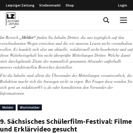
Leipziger Zeitung
Stellenmarkt
Shop
Login
Leipziger Zeitung
Im Bereich
„Melder“
finden Sie Inhalte Dritter, die uns tagtäglich auf den
verschiedensten Wegen erreichen und die wir unseren Lesern nicht vorenthalten
wollen. Es handelt sich also um aktuelle, redaktionell nicht bearbeitete und auf
ihren Wahrheitsgehalt hin nicht überprüfte Mitteilungen Dritter. Welche damit
stets durchgehende Zitate der namentlich genannten Absender außerhalb
unseres redaktionellen Bereiches darstellen.
Für die Inhalte sind allein die Übersender der Mitteilungen verantwortlich, die
Redaktion macht sich die Aussagen nicht zu eigen. Bei Fragen dazu wenden Sie
sich gern an
redaktion@l-iz.de
oder kontaktieren den Versender der
Informationen.
Melder
Wortmelder
9. Sächsisches Schülerfilm-Festival: Filme
und Erklärvideo gesucht