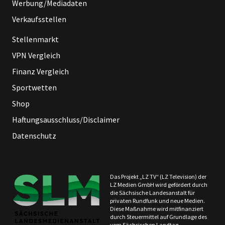
Werbung/Mediadaten
Verkaufsstellen
Stellenmarkt
VPN Vergleich
Finanz Vergleich
Sportwetten
Shop
Haftungsausschluss/Disclaimer
Datenschutz
Das Projekt „LZ TV“ (LZ Television) der
LZ Medien GmbH wird gefördert durch
die Sächsische Landesanstalt für
privaten Rundfunk und neue Medien.
Diese Maßnahme wird mitfinanziert
durch Steuermittel auf Grundlage des
vom Sächsischen Landtag