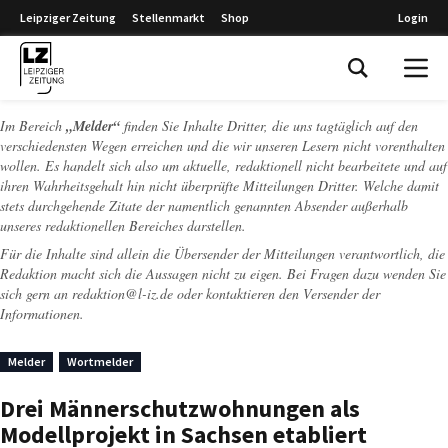
Leipziger Zeitung
Stellenmarkt
Shop
Login
Leipziger Zeitung
Im Bereich
„Melder“
finden Sie Inhalte Dritter, die uns tagtäglich auf den
verschiedensten Wegen erreichen und die wir unseren Lesern nicht vorenthalten
wollen. Es handelt sich also um aktuelle, redaktionell nicht bearbeitete und auf
ihren Wahrheitsgehalt hin nicht überprüfte Mitteilungen Dritter. Welche damit
stets durchgehende Zitate der namentlich genannten Absender außerhalb
unseres redaktionellen Bereiches darstellen.
Für die Inhalte sind allein die Übersender der Mitteilungen verantwortlich, die
Redaktion macht sich die Aussagen nicht zu eigen. Bei Fragen dazu wenden Sie
sich gern an
redaktion@l-iz.de
oder kontaktieren den Versender der
Informationen.
Melder
Wortmelder
Drei Männerschutzwohnungen als
Modellprojekt in Sachsen etabliert