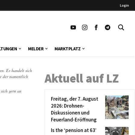
Login
LTUNGEN
MELDER
MARKTPLATZ
en. Es handelt sich
Aktuell auf LZ
te der namentlich
 sich gern an
Freitag, der 7. August
2026: Drohnen-
Diskussionen und
Feuerland-Eröffnung
Is the ‘pension at 63’