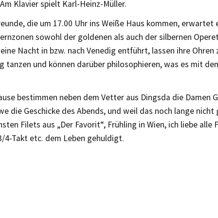
Am Klavier spielt Karl-Heinz-Müller.
freunde, die um 17.00 Uhr ins Weiße Haus kommen, erwartet e
Kernzonen sowohl der goldenen als auch der silbernen Operet
eine Nacht in bzw. nach Venedig entführt, lassen ihre Ohre
ig tanzen und können darüber philosophieren, was es mit de
ause bestimmen neben dem Vetter aus Dingsda die Damen Gi
we die Geschicke des Abends, und weil das noch lange nicht 
sten Filets aus „Der Favorit“, Frühling in Wien, ich liebe alle 
3/4-Takt etc. dem Leben gehuldigt.