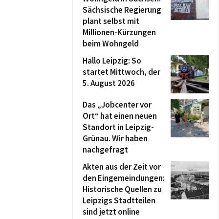
Sächsische Regierung
plant selbst mit
Millionen-Kürzungen
beim Wohngeld
Hallo Leipzig: So
startet Mittwoch, der
5. August 2026
Das „Jobcenter vor
Ort“ hat einen neuen
Standort in Leipzig-
Grünau. Wir haben
nachgefragt
Akten aus der Zeit vor
den Eingemeindungen:
Historische Quellen zu
Leipzigs Stadtteilen
sind jetzt online