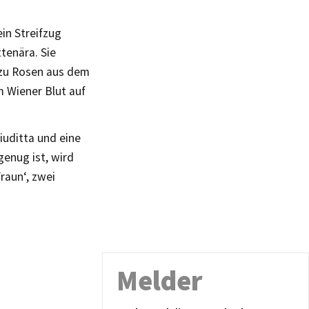
in Streifzug
tenära. Sie
n zu Rosen aus dem
m Wiener Blut auf
uditta und eine
genug ist, wird
Fraun‘, zwei
Melder