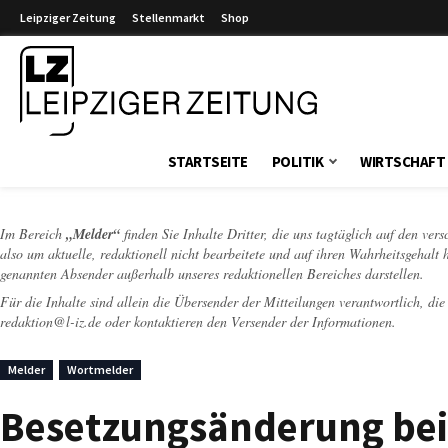
Leipziger Zeitung
Stellenmarkt
Shop
Leipziger Zeitung
STARTSEITE
POLITIK
WIRTSCHAFT
Im Bereich
„Melder“
finden Sie Inhalte Dritter, die uns tagtäglich auf den ver
also um aktuelle, redaktionell nicht bearbeitete und auf ihren Wahrheitsgehalt 
genannten Absender außerhalb unseres redaktionellen Bereiches darstellen.
Für die Inhalte sind allein die Übersender der Mitteilungen verantwortlich, di
redaktion@l-iz.de
oder kontaktieren den Versender der Informationen.
Melder
Wortmelder
Besetzungsänderung be