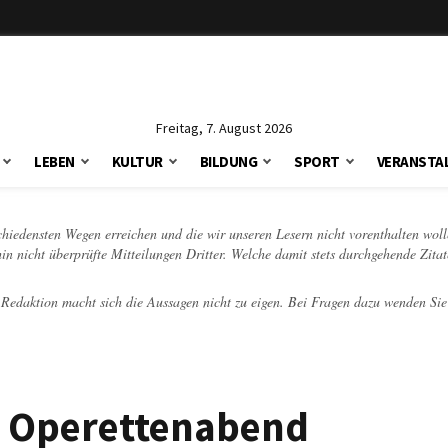
Freitag, 7. August 2026
LEBEN
KULTUR
BILDUNG
SPORT
VERANSTA
schiedensten Wegen erreichen und die wir unseren Lesern nicht vorenthalten woll
hin nicht überprüfte Mitteilungen Dritter. Welche damit stets durchgehende Zita
e Redaktion macht sich die Aussagen nicht zu eigen. Bei Fragen dazu wenden Sie
i Operettenabend