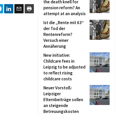
the death knell for
pension reform? An
attempt at an analysis
Ist die „Rente mit 63“
der Tod der
Rentenreform?
Versuch einer
Annäherung
New initiative:
Childcare fees in
Leipzig to be adjusted
to reflect rising
childcare costs
Neuer Vorstoß:
Leipziger
Elternbeiträge sollen
an steigende
Betreuungskosten