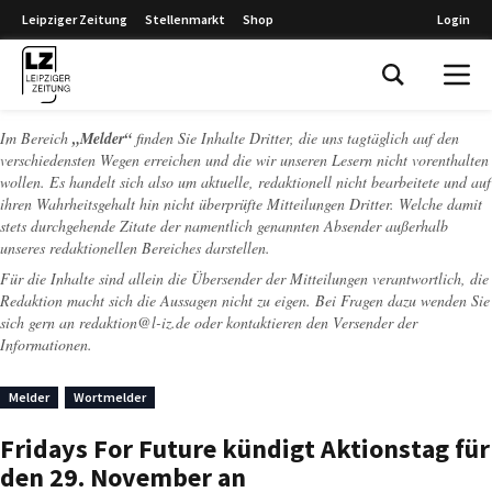
Leipziger Zeitung
Stellenmarkt
Shop
Login
Leipziger Zeitung
Im Bereich
„Melder“
finden Sie Inhalte Dritter, die uns tagtäglich auf den
verschiedensten Wegen erreichen und die wir unseren Lesern nicht vorenthalten
wollen. Es handelt sich also um aktuelle, redaktionell nicht bearbeitete und auf
ihren Wahrheitsgehalt hin nicht überprüfte Mitteilungen Dritter. Welche damit
stets durchgehende Zitate der namentlich genannten Absender außerhalb
unseres redaktionellen Bereiches darstellen.
Für die Inhalte sind allein die Übersender der Mitteilungen verantwortlich, die
Redaktion macht sich die Aussagen nicht zu eigen. Bei Fragen dazu wenden Sie
sich gern an
redaktion@l-iz.de
oder kontaktieren den Versender der
Informationen.
Melder
Wortmelder
Fridays For Future kündigt Aktionstag für
den 29. November an