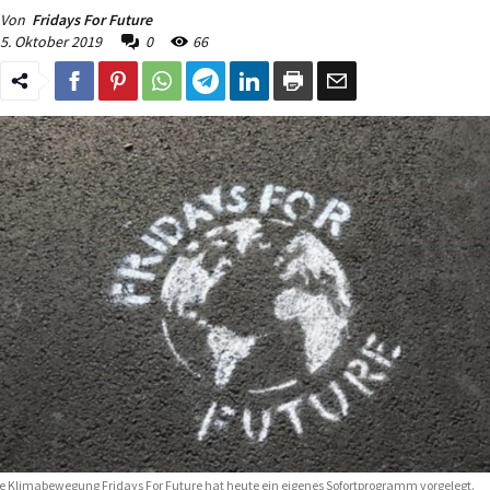
Von
Fridays For Future
5. Oktober 2019
0
66
e Klimabewegung Fridays For Future hat heute ein eigenes Sofortprogramm vorgelegt.