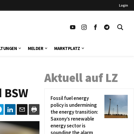
Login
LTUNGEN
MELDER
MARKTPLATZ
Aktuell auf LZ
nd BSW
Fossil fuel energy
policy is undermining
the energy transition:
Saxony’s renewable
energy sector is
sounding the alarm