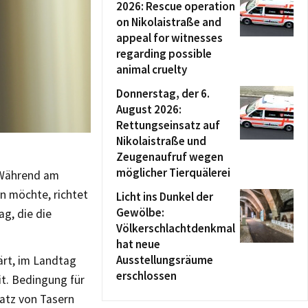
2026: Rescue operation
on Nikolaistraße and
appeal for witnesses
regarding possible
animal cruelty
Donnerstag, der 6.
August 2026:
Rettungseinsatz auf
Nikolaistraße und
Zeugenaufruf wegen
möglicher Tierquälerei
. Während am
n möchte, richtet
Licht ins Dunkel der
Gewölbe:
ag, die die
Völkerschlachtdenkmal
hat neue
Ausstellungsräume
ärt, im Landtag
erschlossen
it. Bedingung für
atz von Tasern