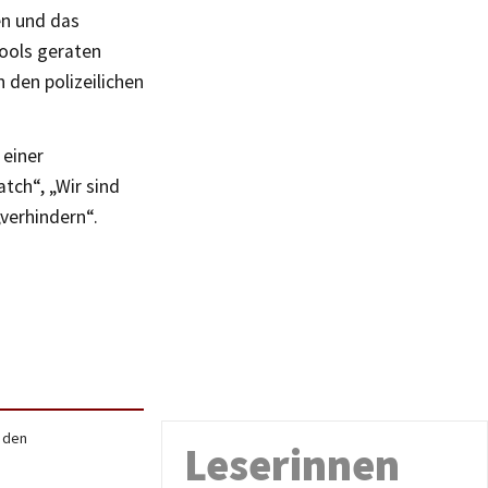
en und das
ools geraten
 den polizeilichen
 einer
ch“, „Wir sind
„verhindern“.
r den
Leserinnen