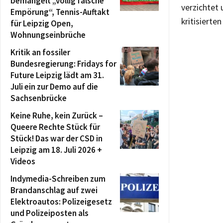
bemängelt „völlig falsche
verzichtet 
Empörung“, Tennis-Auftakt
kritisierte
für Leipzig Open,
Wohnungseinbrüche
Kritik an fossiler
Bundesregierung: Fridays for
Future Leipzig lädt am 31.
Juli ein zur Demo auf die
Sachsenbrücke
Keine Ruhe, kein Zurück –
Queere Rechte Stück für
Stück! Das war der CSD in
Leipzig am 18. Juli 2026 +
Videos
Indymedia-Schreiben zum
Brandanschlag auf zwei
Elektroautos: Polizeigesetz
und Polizeiposten als