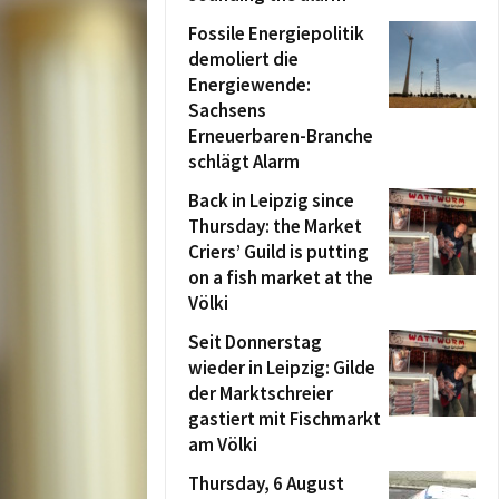
Fossile Energiepolitik
demoliert die
Energiewende:
Sachsens
Erneuerbaren-Branche
schlägt Alarm
Back in Leipzig since
Thursday: the Market
Criers’ Guild is putting
on a fish market at the
Völki
Seit Donnerstag
wieder in Leipzig: Gilde
der Marktschreier
gastiert mit Fischmarkt
am Völki
Thursday, 6 August