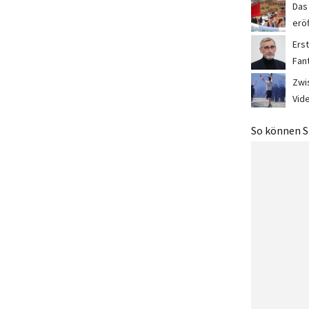
Das
erö
Erst
Fan
Zwis
Vid
So können Si