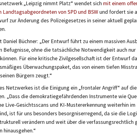
snetzwerk „Leipzig nimmt Platz“ wendet sich
mit einem offe
en Landtagsabgeordneten von SPD und BSW
und fordert sie 
rf zur Änderung des Polizeigesetzes in seiner aktuell gepl
en.
rt Daniel Büchner: „Der Entwurf führt zu einem massiven Aus
en Befugnisse, ohne die tatsächliche Notwendigkeit auch nu
können. Für eine kritische Zivilgesellschaft ist der Entwurf d
ismäßiges Überwachungspaket, das von einem tiefen Misstr
seinen Bürgern zeugt.“
es Netzwerkes ist die Einigung ein „frontaler Angriff“ auf di
en. „Dass die demokratiegefährdenden Instrumente wie Que
he Live-Gesichtsscans und KI-Mustererkennung weiterhin im
ind, ist für uns besonders besorgniserregend, da sie die Logi
trukturell verändern und weit über die verfassungsrechtlich
n hinausgehen.“