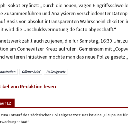
lph-Kokot ergänzt: „Durch die neuen, vagen Eingriffsschwell
e Zusammenführen und Analysieren verschiedenster Datenp
f Basis von absolut intransparenten Wahrscheinlichkeiten in
it wird die Unschuldsvermutung de facto abgeschafft.“
netzwerk zählt auch zu jenen, die für Samstag, 16:30 Uhr, zu
ion am Connewitzer Kreuz aufrufen. Gemeinsam mit „Copwat
und weiteren Initiativen möchte man das neue Polizeigesetz 
nstration
Offener Brief
Polizeigesetz
tikel von Redaktion lesen
auf LZ
 zum Entwurf des sächsischen Polizeigesetzes: Das ist eine „Blaupause fü
rwachungsstaat“