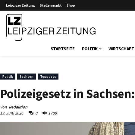
Leipziger Zeitung
Stellenmarkt
Shop
Leipziger Zeitung
STARTSEITE
POLITIK
WIRTSCHAFT
Politik
Sachsen
Topposts
Polizeigesetz in Sachsen
Von
Redaktion
19. Juni 2026
0
1708