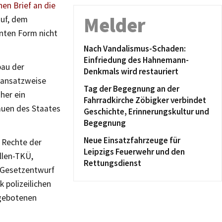
nen Brief an die
Melder
auf, dem
anten Form nicht
Nach Vandalismus-Schaden:
Einfriedung des Hahnemann-
bau der
Denkmals wird restauriert
r ansatzweise
Tag der Begegnung an der
aher ein
Fahrradkirche Zöbigker verbindet
auen des Staates
Geschichte, Erinnerungskultur und
Begegnung
Neue Einsatzfahrzeuge für
e Rechte der
Leipzigs Feuerwehr und den
llen-TKÜ,
Rettungsdienst
 Gesetzentwurf
k polizeilichen
 gebotenen