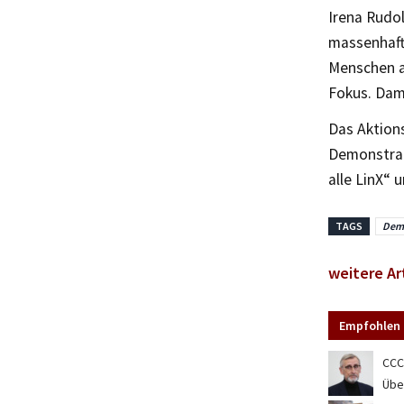
Irena Rudo
massenhaft
Menschen au
Fokus. Dam
Das Aktions
Demonstrat
alle LinX“ 
TAGS
Demo
weitere Ar
Empfohlen 
CCC
Übe