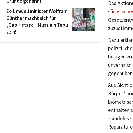
Gründe genannt
Das Aktion
Ex-Umweltminister Wolfram
sächsisch
Günther macht sich für
Gesetzentwu
„Capi“ stark: „Muss ein Tabu
zuzustimm
sein!“
Dazu erklä
polizeilich
belegen zu 
unverhältn
gegenüber 
Aus Sicht d
Bürger*inn
biometrisc
enthalten s
Handelns s
Reparature