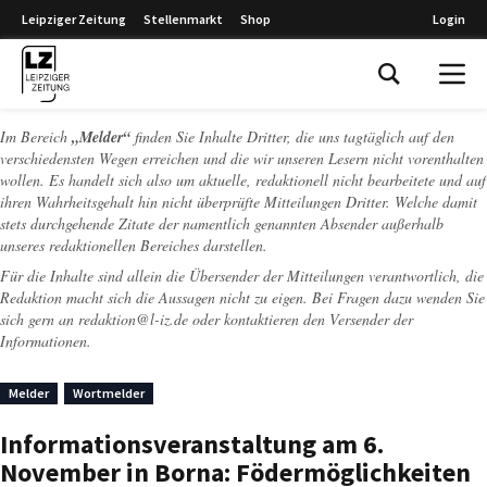
Leipziger Zeitung
Stellenmarkt
Shop
Login
Leipziger Zeitung
Im Bereich
„Melder“
finden Sie Inhalte Dritter, die uns tagtäglich auf den
verschiedensten Wegen erreichen und die wir unseren Lesern nicht vorenthalten
wollen. Es handelt sich also um aktuelle, redaktionell nicht bearbeitete und auf
ihren Wahrheitsgehalt hin nicht überprüfte Mitteilungen Dritter. Welche damit
stets durchgehende Zitate der namentlich genannten Absender außerhalb
unseres redaktionellen Bereiches darstellen.
Für die Inhalte sind allein die Übersender der Mitteilungen verantwortlich, die
Redaktion macht sich die Aussagen nicht zu eigen. Bei Fragen dazu wenden Sie
sich gern an
redaktion@l-iz.de
oder kontaktieren den Versender der
Informationen.
Melder
Wortmelder
Informationsveranstaltung am 6.
November in Borna: Födermöglichkeiten