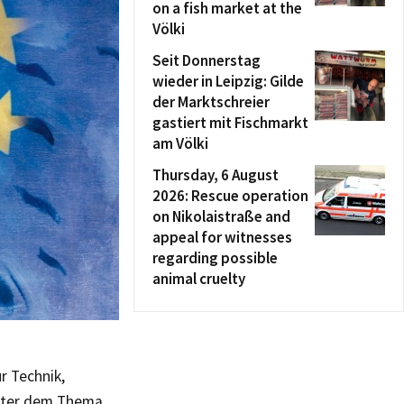
on a fish market at the
Völki
Seit Donnerstag
wieder in Leipzig: Gilde
der Marktschreier
gastiert mit Fischmarkt
am Völki
Thursday, 6 August
2026: Rescue operation
on Nikolaistraße and
appeal for witnesses
regarding possible
animal cruelty
r Technik,
ester dem Thema