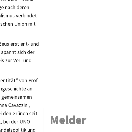
ge nach deren
lismus verbindet
ischen Union mit
eus erst ent- und
 spannt sich der
s zur Ver- und
entität“ von Prof.
engeschichte an
en gemeinsamen
na Cavazzini,
i den Grünen seit
Melder
t, bei der UNO
ndelspolitik und