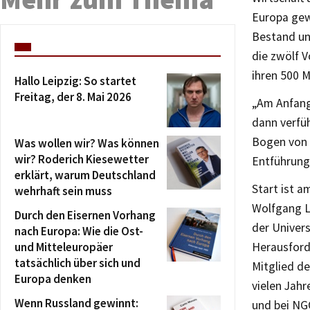
Europa gew
Bestand un
die zwölf V
ihren 500 
Hallo Leipzig: So startet
Freitag, der 8. Mai 2026
„Am Anfang
dann verfüh
Bogen von 
Was wollen wir? Was können
wir? Roderich Kiesewetter
Entführung
erklärt, warum Deutschland
Start ist a
wehrhaft sein muss
Wolfgang Le
Durch den Eisernen Vorhang
der Univer
nach Europa: Wie die Ost-
und Mitteleuropäer
Herausford
tatsächlich über sich und
Mitglied de
Europa denken
vielen Jahr
Wenn Russland gewinnt:
und bei NG