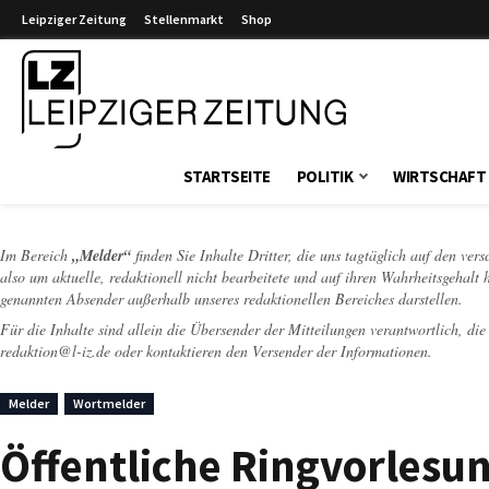
Leipziger Zeitung
Stellenmarkt
Shop
Leipziger Zeitung
STARTSEITE
POLITIK
WIRTSCHAFT
Im Bereich
„Melder“
finden Sie Inhalte Dritter, die uns tagtäglich auf den ver
also um aktuelle, redaktionell nicht bearbeitete und auf ihren Wahrheitsgehalt 
genannten Absender außerhalb unseres redaktionellen Bereiches darstellen.
Für die Inhalte sind allein die Übersender der Mitteilungen verantwortlich, di
redaktion@l-iz.de
oder kontaktieren den Versender der Informationen.
Melder
Wortmelder
Öffentliche Ringvorlesu