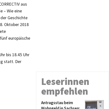
n CORRECTIV aus
ie – Wie eine
 der Geschichte
18. Oktober 2018
tete
fünf europäische
hr bis 18.45 Uhr
g statt. Der
Leserinnen
empfehlen
Antragsstau beim
Wohngeld in Sachsen: