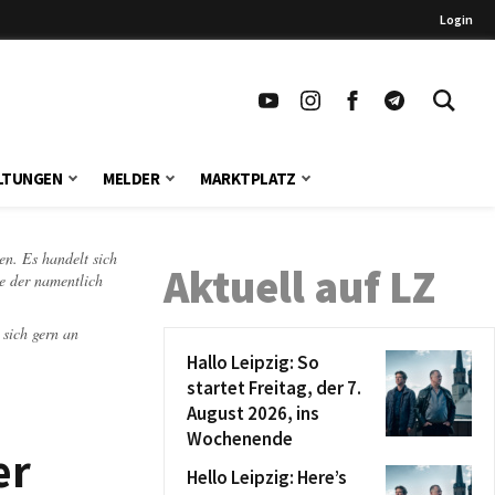
Login
LTUNGEN
MELDER
MARKTPLATZ
en. Es handelt sich
Aktuell auf LZ
te der namentlich
 sich gern an
Hallo Leipzig: So
startet Freitag, der 7.
August 2026, ins
Wochenende
er
Hello Leipzig: Here’s