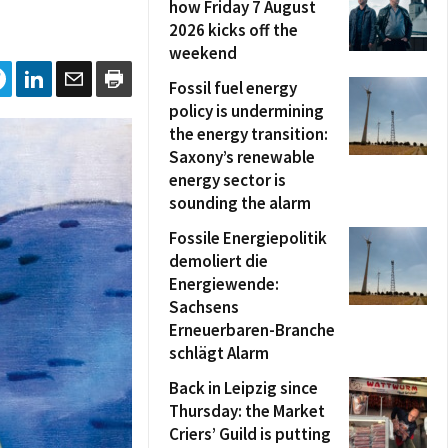
how Friday 7 August
2026 kicks off the
weekend
Fossil fuel energy
policy is undermining
the energy transition:
Saxony’s renewable
energy sector is
sounding the alarm
Fossile Energiepolitik
demoliert die
Energiewende:
Sachsens
Erneuerbaren-Branche
schlägt Alarm
Back in Leipzig since
Thursday: the Market
Criers’ Guild is putting