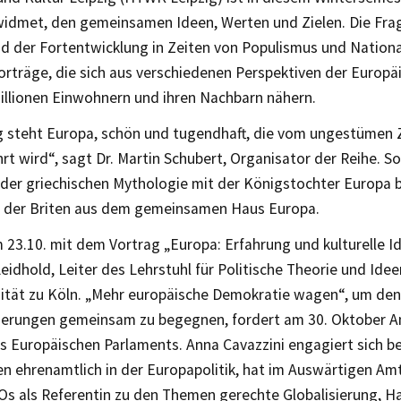
idmet, den gemeinsamen Ideen, Werten und Zielen. Die Fra
d der Fortentwicklung in Zeiten von Populismus und Nationa
orträge, die sich aus verschiedenen Perspektiven der Europä
Millionen Einwohnern und ihren Nachbarn nähern.
 steht Europa, schön und tugendhaft, die vom ungestümen Z
rt wird“, sagt Dr. Martin Schubert, Organisator der Reihe. So
der griechischen Mythologie mit der Königstochter Europa bi
 der Briten aus dem gemeinsamen Haus Europa.
m 23.10. mit dem Vortrag „Europa: Erfahrung und kulturelle Id
idhold, Leiter des Lehrstuhl für Politische Theorie und Ide
sität zu Köln. „Mehr europäische Demokratie wagen“, um d
erungen gemeinsam zu begegnen, fordert am 30. Oktober An
s Europäischen Parlaments. Anna Cavazzini engagiert sich be
en ehrenamtlich in der Europapolitik, hat im Auswärtigen Am
Os als Referentin zu den Themen gerechte Globalisierung, Ha