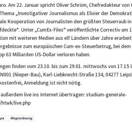
ro. Am 22. Januar spricht Oliver Schröm, Chefredakteur vo
Thema „Investigativer Journalismus als Elixier der Demokrat
nale Kooperation von Journalisten den größten Steuerraub in
fdeckte“. Unter „CumEx-Files“ veröffentlichte Correctiv am 
ion mit weiteren Medien aus elf Ländern über Jahre erarbei
rgebnisse zum europäischen Cum-ex-Steuerbetrug, bei dem 
p 63 Milliarden US-Dollar verloren haben.
ngen finden vom 23.10. bis zum 29.01. mittwochs von 17.15 U
N001 (Nieper-Bau), Karl-Liebknecht-Straße 134, 04277 Leipzi
kostenfrei, Anmeldung ist nicht nötig.
 außerdem live ins Internet übertragen: studium-generale-
/htwk/live.php
opa
Ringvorlesung