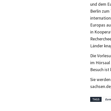
und dem Eu
Berlin zum 
internatio
Europas au
in Kooperat
Recherchee
Länder knap
Die Vorlesu
im Hörsaal 
Besuch ist 
Sie werden
sachsen.de
TAGS
Eur