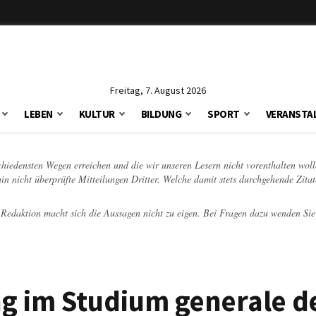
Freitag, 7. August 2026
LEBEN
KULTUR
BILDUNG
SPORT
VERANSTA
schiedensten Wegen erreichen und die wir unseren Lesern nicht vorenthalten woll
hin nicht überprüfte Mitteilungen Dritter. Welche damit stets durchgehende Zita
e Redaktion macht sich die Aussagen nicht zu eigen. Bei Fragen dazu wenden Sie
ng im Studium generale d