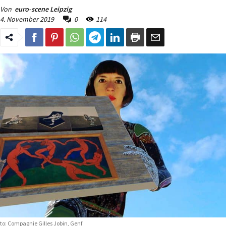
Von
euro-scene Leipzig
4. November 2019
0
114
to: Compagnie Gilles Jobin, Genf