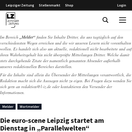
Leipziger Zeitung
Stellenmarkt
Shop
Login
Leipziger Zeitung
Im Bereich
„Melder“
finden Sie Inhalte Dritter, die uns tagtäglich auf den
verschiedensten Wegen erreichen und die wir unseren Lesern nicht vorenthalten
wollen. Es handelt sich also um aktuelle, redaktionell nicht bearbeitete und auf
ihren Wahrheitsgehalt hin nicht überprüfte Mitteilungen Dritter. Welche damit
stets durchgehende Zitate der namentlich genannten Absender außerhalb
unseres redaktionellen Bereiches darstellen.
Für die Inhalte sind allein die Übersender der Mitteilungen verantwortlich, die
Redaktion macht sich die Aussagen nicht zu eigen. Bei Fragen dazu wenden Sie
sich gern an
redaktion@l-iz.de
oder kontaktieren den Versender der
Informationen.
Melder
Wortmelder
Die euro-scene Leipzig startet am
Dienstag in „Parallelwelten“