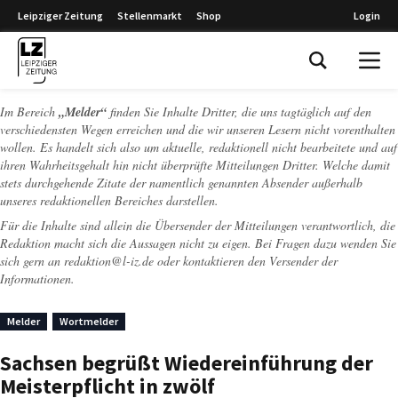
Leipziger Zeitung
Stellenmarkt
Shop
Login
Leipziger Zeitung
Im Bereich
„Melder“
finden Sie Inhalte Dritter, die uns tagtäglich auf den
verschiedensten Wegen erreichen und die wir unseren Lesern nicht vorenthalten
wollen. Es handelt sich also um aktuelle, redaktionell nicht bearbeitete und auf
ihren Wahrheitsgehalt hin nicht überprüfte Mitteilungen Dritter. Welche damit
stets durchgehende Zitate der namentlich genannten Absender außerhalb
unseres redaktionellen Bereiches darstellen.
Für die Inhalte sind allein die Übersender der Mitteilungen verantwortlich, die
Redaktion macht sich die Aussagen nicht zu eigen. Bei Fragen dazu wenden Sie
sich gern an
redaktion@l-iz.de
oder kontaktieren den Versender der
Informationen.
Melder
Wortmelder
Sachsen begrüßt Wiedereinführung der
Meisterpflicht in zwölf