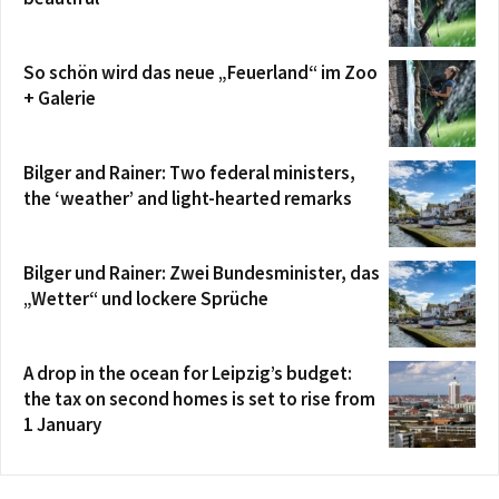
So schön wird das neue „Feuerland“ im Zoo
+ Galerie
Bilger and Rainer: Two federal ministers,
the ‘weather’ and light-hearted remarks
Bilger und Rainer: Zwei Bundesminister, das
„Wetter“ und lockere Sprüche
A drop in the ocean for Leipzig’s budget:
the tax on second homes is set to rise from
1 January