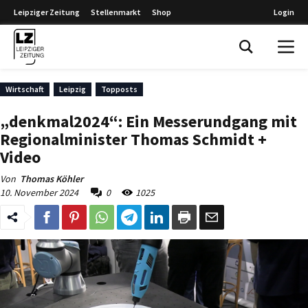
Leipziger Zeitung
Stellenmarkt
Shop
Login
Leipziger Zeitung
Wirtschaft
Leipzig
Topposts
„denkmal2024“: Ein Messerundgang mit
Regionalminister Thomas Schmidt +
Video
Von
Thomas Köhler
10. November 2024
0
1025