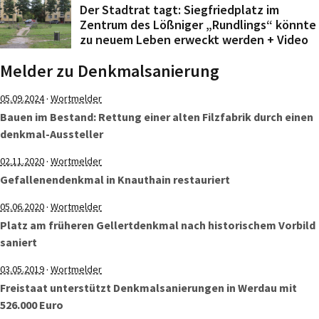
Der Stadtrat tagt: Siegfriedplatz im
Zentrum des Lößniger „Rundlings“ könnte
zu neuem Leben erweckt werden + Video
Melder zu Denkmalsanierung
·
05.09.2024
Wortmelder
Bauen im Bestand: Rettung einer alten Filzfabrik durch einen
denkmal-Aussteller
·
02.11.2020
Wortmelder
Gefallenendenkmal in Knauthain restauriert
·
05.06.2020
Wortmelder
Platz am früheren Gellertdenkmal nach historischem Vorbild
saniert
·
03.05.2019
Wortmelder
Freistaat unterstützt Denkmalsanierungen in Werdau mit
526.000 Euro