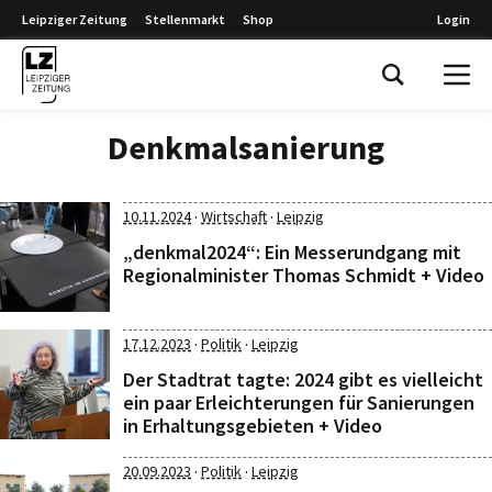
Leipziger Zeitung
Stellenmarkt
Shop
Login
Leipziger Zeitung
Denkmalsanierung
·
·
10.11.2024
Wirtschaft
Leipzig
„denkmal2024“: Ein Messerundgang mit
Regionalminister Thomas Schmidt + Video
·
·
17.12.2023
Politik
Leipzig
Der Stadtrat tagte: 2024 gibt es vielleicht
ein paar Erleichterungen für Sanierungen
in Erhaltungsgebieten + Video
·
·
20.09.2023
Politik
Leipzig