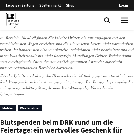
Leipziger Zeitung
Stellenmarkt
Shop
Login
Leipziger Zeitung
Im Bereich
„Melder“
finden Sie Inhalte Dritter, die uns tagtäglich auf den
verschiedensten Wegen erreichen und die wir unseren Lesern nicht vorenthalten
wollen. Es handelt sich also um aktuelle, redaktionell nicht bearbeitete und auf
ihren Wahrheitsgehalt hin nicht überprüfte Mitteilungen Dritter. Welche damit
stets durchgehende Zitate der namentlich genannten Absender außerhalb
unseres redaktionellen Bereiches darstellen.
Für die Inhalte sind allein die Übersender der Mitteilungen verantwortlich, die
Redaktion macht sich die Aussagen nicht zu eigen. Bei Fragen dazu wenden Sie
sich gern an
redaktion@l-iz.de
oder kontaktieren den Versender der
Informationen.
Melder
Wortmelder
Blutspenden beim DRK rund um die
Feiertage: ein wertvolles Geschenk für