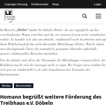
Leipziger Zeitung
Stellenmarkt
Shop
Login
Leipziger Zeitung
Im Bereich
„Melder“
finden Sie Inhalte Dritter, die uns tagtäglich auf den
verschiedensten Wegen erreichen und die wir unseren Lesern nicht vorenthalten
wollen. Es handelt sich also um aktuelle, redaktionell nicht bearbeitete und auf
ihren Wahrheitsgehalt hin nicht überprüfte Mitteilungen Dritter. Welche damit
stets durchgehende Zitate der namentlich genannten Absender außerhalb
unseres redaktionellen Bereiches darstellen.
Für die Inhalte sind allein die Übersender der Mitteilungen verantwortlich, die
Redaktion macht sich die Aussagen nicht zu eigen. Bei Fragen dazu wenden Sie
sich gern an
redaktion@l-iz.de
oder kontaktieren den Versender der
Informationen.
Melder
Wortmelder
Homann begrüßt weitere Förderung des
Treibhaus e.V. Döbeln