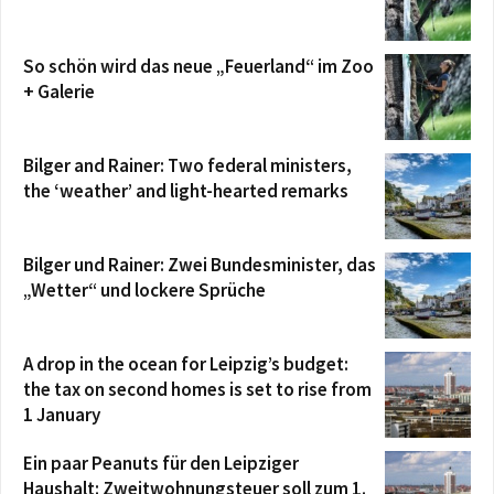
So schön wird das neue „Feuerland“ im Zoo
+ Galerie
Bilger and Rainer: Two federal ministers,
the ‘weather’ and light-hearted remarks
Bilger und Rainer: Zwei Bundesminister, das
„Wetter“ und lockere Sprüche
A drop in the ocean for Leipzig’s budget:
the tax on second homes is set to rise from
1 January
Ein paar Peanuts für den Leipziger
Haushalt: Zweitwohnungsteuer soll zum 1.