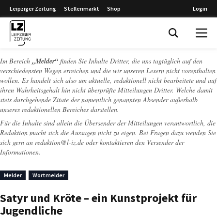
Leipziger Zeitung
Stellenmarkt
Shop
Login
Leipziger Zeitung
Im Bereich
„Melder“
finden Sie Inhalte Dritter, die uns tagtäglich auf den
verschiedensten Wegen erreichen und die wir unseren Lesern nicht vorenthalten
wollen. Es handelt sich also um aktuelle, redaktionell nicht bearbeitete und auf
ihren Wahrheitsgehalt hin nicht überprüfte Mitteilungen Dritter. Welche damit
stets durchgehende Zitate der namentlich genannten Absender außerhalb
unseres redaktionellen Bereiches darstellen.
Für die Inhalte sind allein die Übersender der Mitteilungen verantwortlich, die
Redaktion macht sich die Aussagen nicht zu eigen. Bei Fragen dazu wenden Sie
sich gern an
redaktion@l-iz.de
oder kontaktieren den Versender der
Informationen.
Melder
Wortmelder
Satyr und Kröte – ein Kunstprojekt für
Jugendliche