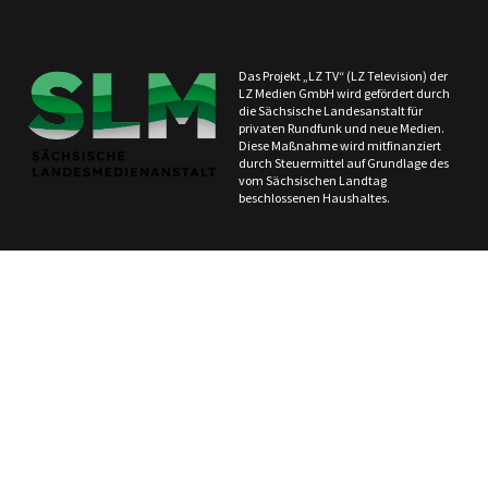
Das Projekt „LZ TV“ (LZ Television) der
LZ Medien GmbH wird gefördert durch
die Sächsische Landesanstalt für
privaten Rundfunk und neue Medien.
Diese Maßnahme wird mitfinanziert
durch Steuermittel auf Grundlage des
vom Sächsischen Landtag
beschlossenen Haushaltes.