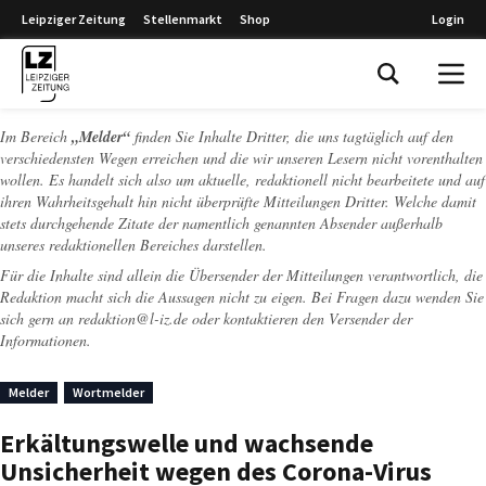
Leipziger Zeitung
Stellenmarkt
Shop
Login
Leipziger Zeitung
Im Bereich
„Melder“
finden Sie Inhalte Dritter, die uns tagtäglich auf den
verschiedensten Wegen erreichen und die wir unseren Lesern nicht vorenthalten
wollen. Es handelt sich also um aktuelle, redaktionell nicht bearbeitete und auf
ihren Wahrheitsgehalt hin nicht überprüfte Mitteilungen Dritter. Welche damit
stets durchgehende Zitate der namentlich genannten Absender außerhalb
unseres redaktionellen Bereiches darstellen.
Für die Inhalte sind allein die Übersender der Mitteilungen verantwortlich, die
Redaktion macht sich die Aussagen nicht zu eigen. Bei Fragen dazu wenden Sie
sich gern an
redaktion@l-iz.de
oder kontaktieren den Versender der
Informationen.
Melder
Wortmelder
Erkältungswelle und wachsende
Unsicherheit wegen des Corona-Virus