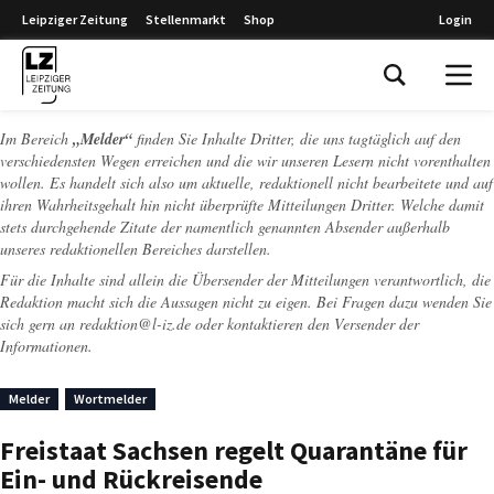
Leipziger Zeitung
Stellenmarkt
Shop
Login
Leipziger Zeitung
Im Bereich
„Melder“
finden Sie Inhalte Dritter, die uns tagtäglich auf den
verschiedensten Wegen erreichen und die wir unseren Lesern nicht vorenthalten
wollen. Es handelt sich also um aktuelle, redaktionell nicht bearbeitete und auf
ihren Wahrheitsgehalt hin nicht überprüfte Mitteilungen Dritter. Welche damit
stets durchgehende Zitate der namentlich genannten Absender außerhalb
unseres redaktionellen Bereiches darstellen.
Für die Inhalte sind allein die Übersender der Mitteilungen verantwortlich, die
Redaktion macht sich die Aussagen nicht zu eigen. Bei Fragen dazu wenden Sie
sich gern an
redaktion@l-iz.de
oder kontaktieren den Versender der
Informationen.
Melder
Wortmelder
Freistaat Sachsen regelt Quarantäne für
Ein- und Rückreisende