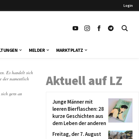
Login
LTUNGEN
MELDER
MARKTPLATZ
en. Es handelt sich
Aktuell auf LZ
te der namentlich
 sich gern an
Junge Männer mit
leeren Bierflaschen: 28
kurze Geschichten aus
dem Leben der anderen
Freitag, der 7. August