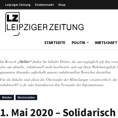
Leipziger Zeitung
Stellenmarkt
Shop
Leipziger Zeitung
STARTSEITE
POLITIK
WIRTSCHAFT
Im Bereich
„Melder“
finden Sie Inhalte Dritter, die uns tagtäglich auf den ver
also um aktuelle, redaktionell nicht bearbeitete und auf ihren Wahrheitsgehalt 
genannten Absender außerhalb unseres redaktionellen Bereiches darstellen.
Für die Inhalte sind allein die Übersender der Mitteilungen verantwortlich, di
redaktion@l-iz.de
oder kontaktieren den Versender der Informationen.
Melder
Wortmelder
1. Mai 2020 – Solidarisch