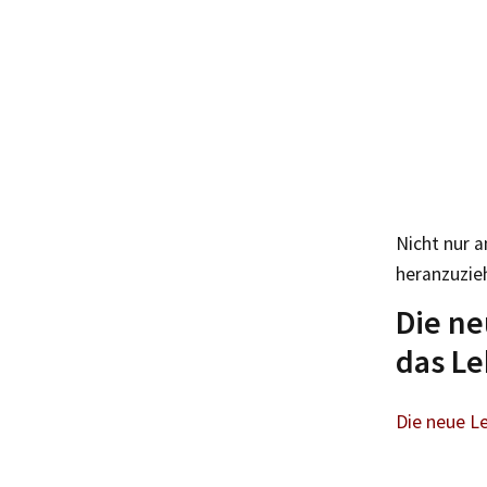
Nicht nur a
heranzuzie
Die ne
das Le
Die neue Le