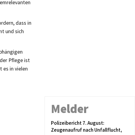
temrelevanten
ordern, dass in
t und sich
abhängigen
der Pflege ist
 es in vielen
Melder
Polizeibericht 7. August:
Zeugenaufruf nach Unfallflucht,