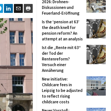
2026: Drohnen-
Diskussionen und
Feuerland-Eröffnung
Is the ‘pension at 63’
the death knell for
pension reform? An
attempt at an analysis
Ist die „Rente mit 63“
der Tod der
Rentenreform?
Versuch einer
Annäherung
New initiative:
Childcare fees in
Leipzig to be adjusted
to reflect rising
childcare costs
Neuer Vorstoß: