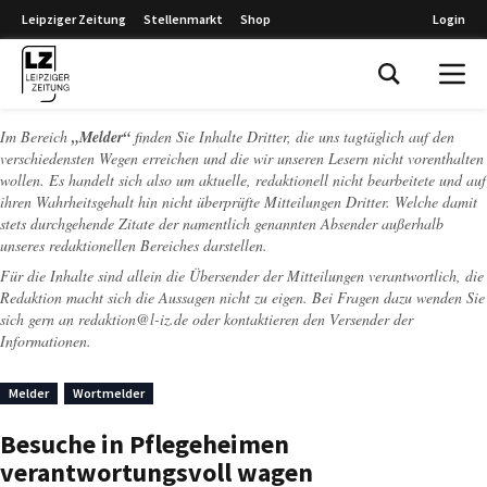
Leipziger Zeitung
Stellenmarkt
Shop
Login
Leipziger Zeitung
Im Bereich
„Melder“
finden Sie Inhalte Dritter, die uns tagtäglich auf den
verschiedensten Wegen erreichen und die wir unseren Lesern nicht vorenthalten
wollen. Es handelt sich also um aktuelle, redaktionell nicht bearbeitete und auf
ihren Wahrheitsgehalt hin nicht überprüfte Mitteilungen Dritter. Welche damit
stets durchgehende Zitate der namentlich genannten Absender außerhalb
unseres redaktionellen Bereiches darstellen.
Für die Inhalte sind allein die Übersender der Mitteilungen verantwortlich, die
Redaktion macht sich die Aussagen nicht zu eigen. Bei Fragen dazu wenden Sie
sich gern an
redaktion@l-iz.de
oder kontaktieren den Versender der
Informationen.
Melder
Wortmelder
Besuche in Pflegeheimen
verantwortungsvoll wagen