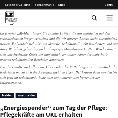
Leipziger Zeitung
Stellenmarkt
Shop
Login
Leipziger Zeitung
Im Bereich
„Melder“
finden Sie Inhalte Dritter, die uns tagtäglich auf den
verschiedensten Wegen erreichen und die wir unseren Lesern nicht vorenthalten
wollen. Es handelt sich also um aktuelle, redaktionell nicht bearbeitete und auf
ihren Wahrheitsgehalt hin nicht überprüfte Mitteilungen Dritter. Welche damit
stets durchgehende Zitate der namentlich genannten Absender außerhalb
unseres redaktionellen Bereiches darstellen.
Für die Inhalte sind allein die Übersender der Mitteilungen verantwortlich, die
Redaktion macht sich die Aussagen nicht zu eigen. Bei Fragen dazu wenden Sie
sich gern an
redaktion@l-iz.de
oder kontaktieren den Versender der
Informationen.
Melder
Wortmelder
„Energiespender“ zum Tag der Pflege:
Pflegekräfte am UKL erhalten