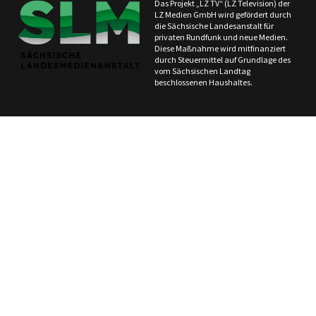
Das Projekt „LZ TV“ (LZ Television) der
LZ Medien GmbH wird gefördert durch
die Sächsische Landesanstalt für
privaten Rundfunk und neue Medien.
Diese Maßnahme wird mitfinanziert
durch Steuermittel auf Grundlage des
vom Sächsischen Landtag
beschlossenen Haushaltes.