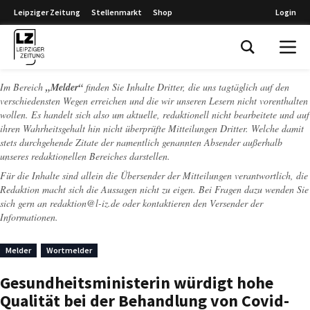
Leipziger Zeitung
Stellenmarkt
Shop
Login
Leipziger Zeitung
Im Bereich
„Melder“
finden Sie Inhalte Dritter, die uns tagtäglich auf den
verschiedensten Wegen erreichen und die wir unseren Lesern nicht vorenthalten
wollen. Es handelt sich also um aktuelle, redaktionell nicht bearbeitete und auf
ihren Wahrheitsgehalt hin nicht überprüfte Mitteilungen Dritter. Welche damit
stets durchgehende Zitate der namentlich genannten Absender außerhalb
unseres redaktionellen Bereiches darstellen.
Für die Inhalte sind allein die Übersender der Mitteilungen verantwortlich, die
Redaktion macht sich die Aussagen nicht zu eigen. Bei Fragen dazu wenden Sie
sich gern an
redaktion@l-iz.de
oder kontaktieren den Versender der
Informationen.
Melder
Wortmelder
Gesundheitsministerin würdigt hohe
Qualität bei der Behandlung von Covid-