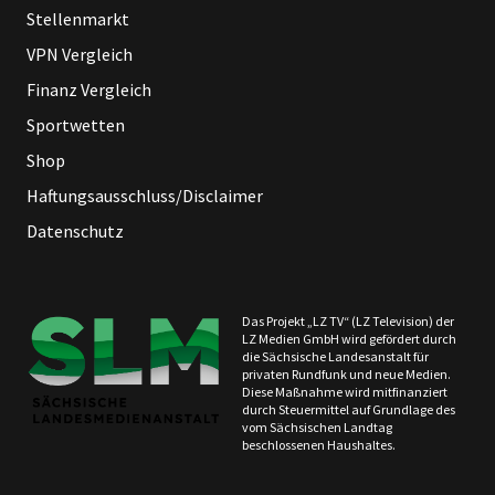
Stellenmarkt
VPN Vergleich
Finanz Vergleich
Sportwetten
Shop
Haftungsausschluss/Disclaimer
Datenschutz
Das Projekt „LZ TV“ (LZ Television) der
LZ Medien GmbH wird gefördert durch
die Sächsische Landesanstalt für
privaten Rundfunk und neue Medien.
Diese Maßnahme wird mitfinanziert
durch Steuermittel auf Grundlage des
vom Sächsischen Landtag
beschlossenen Haushaltes.