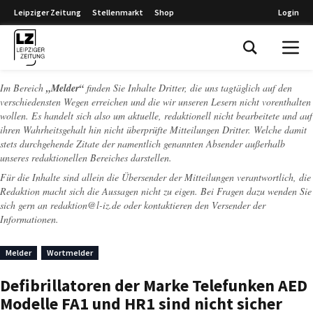
Leipziger Zeitung
Stellenmarkt
Shop
Login
Leipziger Zeitung
Im Bereich
„Melder“
finden Sie Inhalte Dritter, die uns tagtäglich auf den
verschiedensten Wegen erreichen und die wir unseren Lesern nicht vorenthalten
wollen. Es handelt sich also um aktuelle, redaktionell nicht bearbeitete und auf
ihren Wahrheitsgehalt hin nicht überprüfte Mitteilungen Dritter. Welche damit
stets durchgehende Zitate der namentlich genannten Absender außerhalb
unseres redaktionellen Bereiches darstellen.
Für die Inhalte sind allein die Übersender der Mitteilungen verantwortlich, die
Redaktion macht sich die Aussagen nicht zu eigen. Bei Fragen dazu wenden Sie
sich gern an
redaktion@l-iz.de
oder kontaktieren den Versender der
Informationen.
Melder
Wortmelder
Defibrillatoren der Marke Telefunken AED
Modelle FA1 und HR1 sind nicht sicher