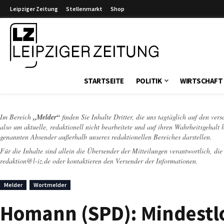
Leipziger Zeitung
Stellenmarkt
Shop
Leipziger Zeitung
STARTSEITE
POLITIK
WIRTSCHAFT
Im Bereich
„Melder“
finden Sie Inhalte Dritter, die uns tagtäglich auf den ver
also um aktuelle, redaktionell nicht bearbeitete und auf ihren Wahrheitsgehalt 
genannten Absender außerhalb unseres redaktionellen Bereiches darstellen.
Für die Inhalte sind allein die Übersender der Mitteilungen verantwortlich, di
redaktion@l-iz.de
oder kontaktieren den Versender der Informationen.
Melder
Wortmelder
Homann (SPD): Mindest