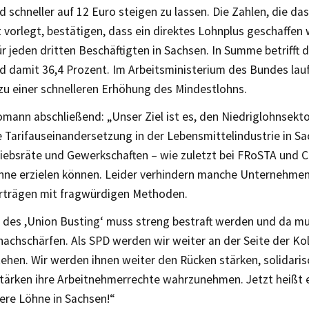
 schneller auf 12 Euro steigen zu lassen. Die Zahlen, die das
vorlegt, bestätigen, dass ein direktes Lohnplus geschaffen
r jeden dritten Beschäftigten in Sachsen. In Summe betrifft 
d damit 36,4 Prozent. Im Arbeitsministerium des Bundes lauf
zu einer schnelleren Erhöhung des Mindestlohns.
mann abschließend: „Unser Ziel ist es, den Niedriglohnsekt
e Tarifauseinandersetzung in der Lebensmittelindustrie in Sa
iebsräte und Gewerkschaften – wie zuletzt bei FRoSTA und Ca
hne erzielen können. Leider verhindern manche Unternehme
erträgen mit fragwürdigen Methoden.
 des ,Union Busting‘ muss streng bestraft werden und da m
nachschärfen. Als SPD werden wir weiter an der Seite der Ko
ehen. Wir werden ihnen weiter den Rücken stärken, solidaris
stärken ihre Arbeitnehmerrechte wahrzunehmen. Jetzt heißt 
ere Löhne in Sachsen!“