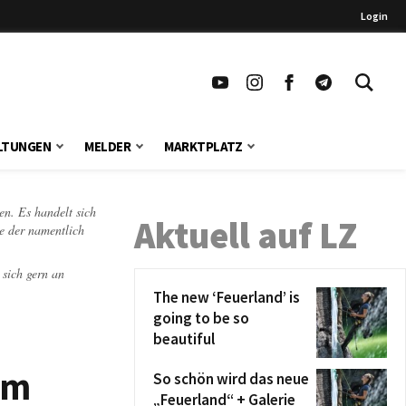
Login
LTUNGEN
MELDER
MARKTPLATZ
en. Es handelt sich
Aktuell auf LZ
te der namentlich
 sich gern an
The new ‘Feuerland’ is
going to be so
beautiful
em
So schön wird das neue
„Feuerland“ + Galerie