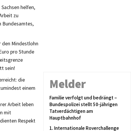
 Sachsen helfen,
Arbeit zu
en Bundesamtes,
r den Mindestlohn
Euro pro Stunde
keitsgrenze
t sein!
rreicht: die
Melder
 zumindest einem
Familie verfolgt und bedrängt –
rer Arbeit leben
Bundespolizei stellt 50-jährigen
Tatverdächtigen am
n mit
Hauptbahnhof
rdienten Respekt
1. Internationale Roverchallenge