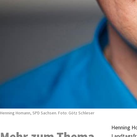
Henning Homann, SPD Sachsen. Foto: Götz Schleser
Henning Ho
Mehr zum Thema
Landtagsfr