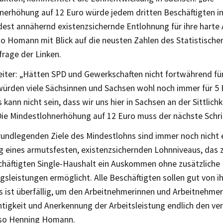
nerhöhung auf 12 Euro würde jedem dritten Beschäftigten in
est annähernd existenzsichernde Entlohnung für ihre harte 
 so Homann mit Blick auf die neusten Zahlen des Statistisch
frage der Linken.
ter: „Hätten SPD und Gewerkschaften nicht fortwährend fü
würden viele Sächsinnen und Sachsen wohl noch immer für 5 
s kann nicht sein, dass wir uns hier in Sachsen an der Sittlich
ie Mindestlohnerhöhung auf 12 Euro muss der nächste Schrit
undlegenden Ziele des Mindestlohns sind immer noch nicht e
g eines armutsfesten, existenzsichernden Lohnniveaus, das
schäftigten Single-Haushalt ein Auskommen ohne zusätzliche
sleistungen ermöglicht. Alle Beschäftigten sollen gut von ih
s ist überfällig, um den Arbeitnehmerinnen und Arbeitnehmer
tigkeit und Anerkennung der Arbeitsleistung endlich den ve
, so Henning Homann.