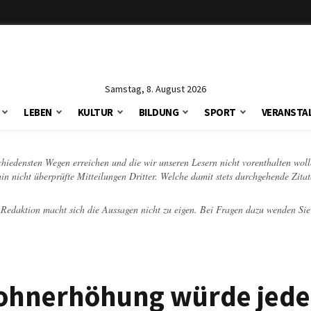
Samstag, 8. August 2026
LEBEN
KULTUR
BILDUNG
SPORT
VERANSTA
schiedensten Wegen erreichen und die wir unseren Lesern nicht vorenthalten woll
hin nicht überprüfte Mitteilungen Dritter. Welche damit stets durchgehende Zita
e Redaktion macht sich die Aussagen nicht zu eigen. Bei Fragen dazu wenden Sie
lohnerhöhung würde jed