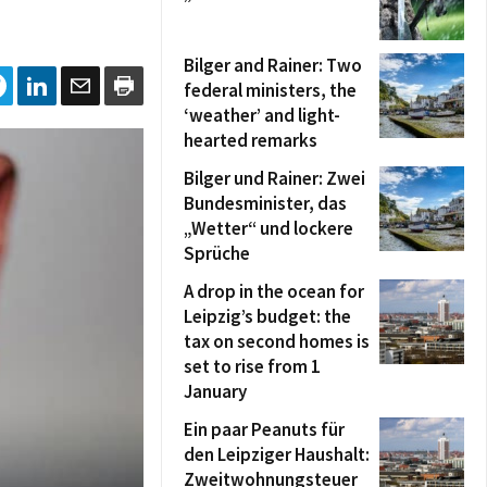
Bilger and Rainer: Two
federal ministers, the
‘weather’ and light-
hearted remarks
Bilger und Rainer: Zwei
Bundesminister, das
„Wetter“ und lockere
Sprüche
A drop in the ocean for
Leipzig’s budget: the
tax on second homes is
set to rise from 1
January
Ein paar Peanuts für
den Leipziger Haushalt:
Zweitwohnungsteuer