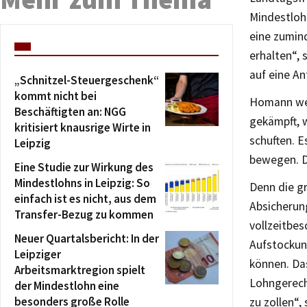
Mindestloh
eine zumind
erhalten“,
auf eine An
„Schnitzel-Steuergeschenk“
kommt nicht bei
Homann wei
Beschäftigten an: NGG
gekämpft, 
kritisiert knausrige Wirte in
schuften. E
Leipzig
bewegen. D
Eine Studie zur Wirkung des
Mindestlohns in Leipzig: So
Denn die gr
einfach ist es nicht, aus dem
Absicherun
Transfer-Bezug zu kommen
vollzeitbe
Neuer Quartalsbericht: In der
Aufstockung
Leipziger
können. Da
Arbeitsmarktregion spielt
Lohngerech
der Mindestlohn eine
besonders große Rolle
zu zollen“