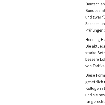
Deutschland
Bundesamt 
und zwar fü
Sachsen un
Prüfungen 
Henning Ho
Die aktuell
starke Betr
bessere Lö
von Tarifv
Diese Form
gesetzlich 
Kollegen st
und sie be
für gerecht