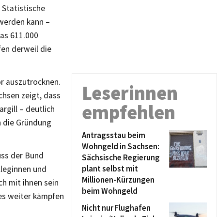
 Statistische
 werden kann –
das 611.000
en derweil die
or auszutrocknen.
Leserinnen
chsen zeigt, dass
empfehlen
rgill – deutlich
n die Gründung
Antragsstau beim
Wohngeld in Sachsen:
uss der Bund
Sächsische Regierung
plant selbst mit
lleginnen und
Millionen-Kürzungen
ch mit ihnen sein
beim Wohngeld
es weiter kämpfen
Nicht nur Flughafen