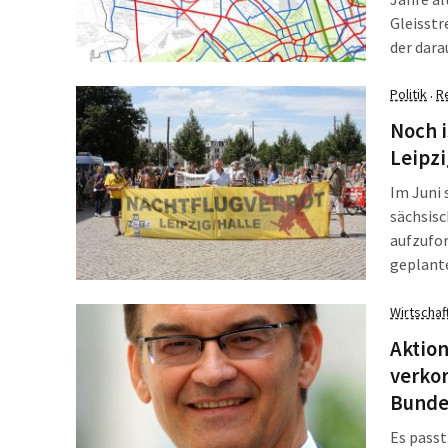
Gleisstr
der dara
man bede
Kraftver
Politik
R
·
Saale-Ka
Noch i
Leipzi
Im Juni 
sächsis
aufzufor
geplant
Staatsre
dem Mini
Wirtschaf
in Leipzi
Aktion
verko
Bunde
Es passt