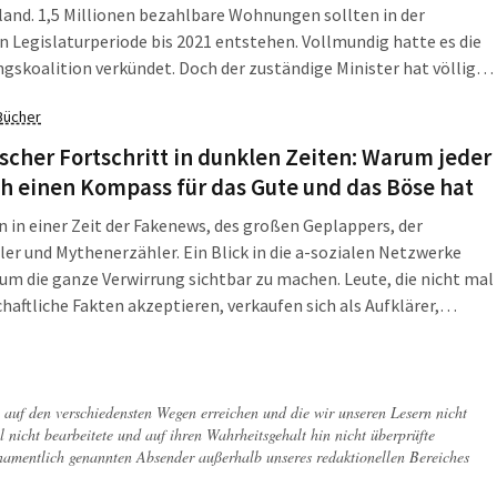
and. 1,5 Millionen bezahlbare Wohnungen sollten in der
n Legislaturperiode bis 2021 entstehen. Vollmundig hatte es die
gskoalition verkündet. Doch der zuständige Minister hat völlig
euert. Selbst die Zahlen, die Bundesbauminister Horst Seehofer
Bücher
 einer Antwort auf eine Grünen-Anfrage im Bundestag herausgab,
chönt. Von der Aktion „Impulse für den Wohnungsbau“ wird er
scher Fortschritt in dunklen Zeiten: Warum jeder
tig kritisiert.
h einen Kompass für das Gute und das Böse hat
n in einer Zeit der Fakenews, des großen Geplappers, der
er und Mythenerzähler. Ein Blick in die a-sozialen Netzwerke
um die ganze Verwirrung sichtbar zu machen. Leute, die nicht mal
haftliche Fakten akzeptieren, verkaufen sich als Aufklärer,
 erfinden sich ihre „Wahrheiten“ selbst. Wird jetzt alles, was
oral erworben haben, verramscht und verhökert? Das Buch des
hen Markus Gabriel ist wie eine riesengroße Tasse Espresso zum
Munterwerden.
ch auf den verschiedensten Wegen erreichen und die wir unseren Lesern nicht
l nicht bearbeitete und auf ihren Wahrheitsgehalt hin nicht überprüfte
 namentlich genannten Absender außerhalb unseres redaktionellen Bereiches