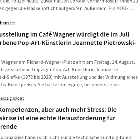
t die Polizei heute. Zuvor hatten Corona-Verharmloser/-innen zu
en gegen die Maskenpflicht aufgerufen. Außerdem: Ein MDR-
über die „Basis“ der SPD in Leipzig verrät wenig und die geplante
ngsschutz-Reform stößt auf ein geteiltes Echo. Die L-IZ fasst
bensart
, was am Mittwoch, den 12. August 2020, in Leipzig und Sachsen
usstellung im Café Wagner würdigt die im Juli
war.
rbene Pop-Art-Künstlerin Jeannette Pietrowski-
e
 Wagner am Richard-Wagner-Platz ehrt am Freitag, 14. August,
uli verstorbene Leipziger Pop-Art-Künstlerin Jeannette
ki-Siefke (1978 bis 2020) mit Ausstellung und der Widmung eines
s-Kunstpreises. Sie hatte ihre eigene, besonders treue
schaft weit über Leipzig hinaus. Und im Café Wagner hielt sie
Leipzig bildet
 auf.
Kompetenzen, aber auch mehr Stress: Die
krise ist eine echte Herausforderung für
erende
Coronakrise haben sich nicht nur die technischen und digitalen