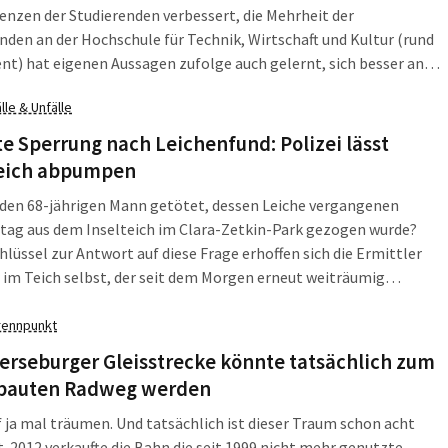
zen der Studierenden verbessert, die Mehrheit der
nden an der Hochschule für Technik, Wirtschaft und Kultur (rund
nt) hat eigenen Aussagen zufolge auch gelernt, sich besser an
rte Bedingungen anzupassen: Die Fähigkeiten zum
lle & Unfälle
anagement haben sich unterschiedlich, aber mehrheitlich doch
entwickelt. Die psychische Belastung ist hingegen stark
e Sperrung nach Leichenfund: Polizei lässt
n.
teich abpumpen
 den 68-jährigen Mann getötet, dessen Leiche vergangenen
tag aus dem Inselteich im Clara-Zetkin-Park gezogen wurde?
hlüssel zur Antwort auf diese Frage erhoffen sich die Ermittler
 im Teich selbst, der seit dem Morgen erneut weiträumig
rt ist und abgepumpt wird.
rennpunkt
erseburger Gleisstrecke könnte tatsächlich zum
bauten Radweg werden
 ja mal träumen. Und tatsächlich ist dieser Traum schon acht
t. 2012 verkaufte die Bahn die seit 1999 nicht mehr genutzte