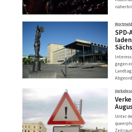
näherbr
Wortmeld
SPD-A
laden
Sächs
Interess
gegen e
Landtag
Abgeord
Verkehrs
Verke
Augu
Unter de
queerpho
Zeitraum