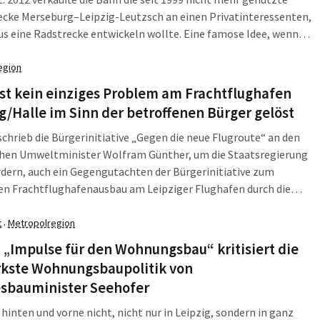
ecke Merseburg–Leipzig-Leutzsch an einen Privatinteressenten,
us eine Radstrecke entwickeln wollte. Eine famose Idee, wenn
nkt, dass man auf so einer Strecke als Radfahrer vom
kehr unbehelligt von Leutzsch bis nach Gundorf und zum Elster-
egion
nal käme. Der Traum ist nicht tot.
st kein einziges Problem am Frachtflughafen
g/Halle im Sinn der betroffenen Bürger gelöst
schrieb die Bürgerinitiative „Gegen die neue Flugroute“ an den
chen Umweltminister Wolfram Günther, um die Staatsregierung
dern, auch ein Gegengutachten der Bürgerinitiative zum
en Frachtflughafenausbau am Leipziger Flughafen durch die
gierung zu finanzieren. Im Anschluss kam auch ein Termin mit
ster zustande. Das Gespräch fand am 13. Juli im Neuen Rathaus
t
Metropolregion
·
g statt. Das Ergebnis: ein weiterer Brief.
 „Impulse für den Wohnungsbau“ kritisiert die
rkste Wohnungsbaupolitik von
sbauminister Seehofer
 hinten und vorne nicht, nicht nur in Leipzig, sondern in ganz