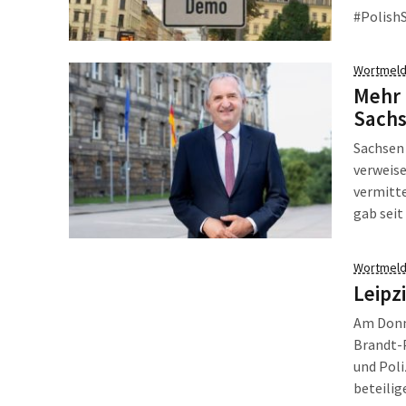
#Polish
Route a
Wortmeld
Mehr 
Sach
Sachsen 
verweise
vermitte
gab seit
dieser O
Doppelh
Wortmeld
Leipz
Am Donne
Brandt-
und Poli
beteilig