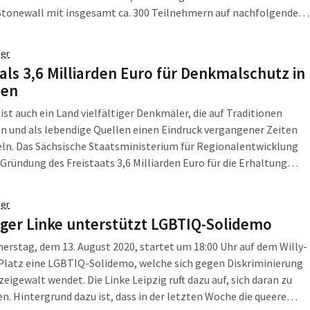
Stonewall mit insgesamt ca. 300 Teilnehmern auf nachfolgender
ngezeigt.
er
als 3,6 Milliarden Euro für Denkmalschutz in
sen
ist auch ein Land vielfältiger Denkmäler, die auf Traditionen
n und als lebendige Quellen einen Eindruck vergangener Zeiten
ln. Das Sächsische Staatsministerium für Regionalentwicklung
 Gründung des Freistaats 3,6 Milliarden Euro für die Erhaltung
bjekte aus und hat die Mittel für den Denkmalschutz im
aushalt 2021/22 nach oben gesetzt.
er
iger Linke unterstützt LGBTIQ-Solidemo
rstag, dem 13. August 2020, startet um 18:00 Uhr auf dem Willy-
Platz eine LGBTIQ-Solidemo, welche sich gegen Diskriminierung
zeigewalt wendet. Die Linke Leipzig ruft dazu auf, sich daran zu
en. Hintergrund dazu ist, dass in der letzten Woche die queere