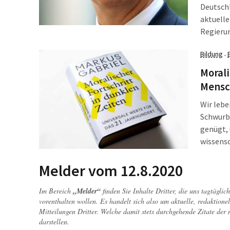
Deutschl
aktuelle
Regierun
fehlgest
Bildung
·
jetzt in
sind ges
Morali
dafür hef
Mensc
Wir lebe
Schwurbl
genügt, 
wissensc
Egomanen
wir an M
Melder vom 12.8.2020
Philosop
Wieder-
Im Bereich
„Melder“
finden Sie Inhalte Dritter, die uns tagtägli
vorenthalten wollen. Es handelt sich also um aktuelle, redaktionel
Mitteilungen Dritter. Welche damit stets durchgehende Zitate der
darstellen.