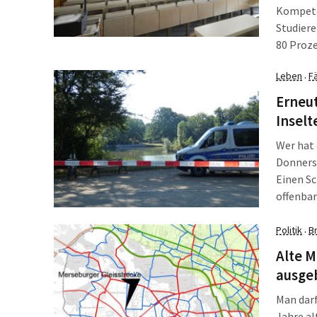
Kompeten
Studiere
80 Proze
verände
Leben
Fä
·
Selbstm
positiv 
Erneut
gestiege
Insel
Wer hat
Donners
Einen Sc
offenbar
abgesper
Politik
B
·
Alte M
ausge
Man darf
Jahre al