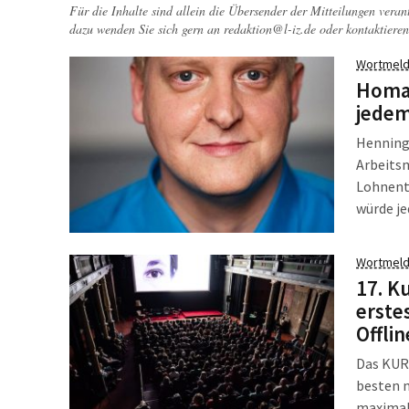
Für die Inhalte sind allein die Übersender der Mitteilungen veran
dazu wenden Sie sich gern an
redaktion@l-iz.de
oder kontaktieren
Wortmeld
Homa
jedem
Henning
Arbeits
Lohnent
würde je
annähern
erhalten
Wortmeld
Bundesam
17. K
erste
Offli
Das KURZ
besten m
maximal 