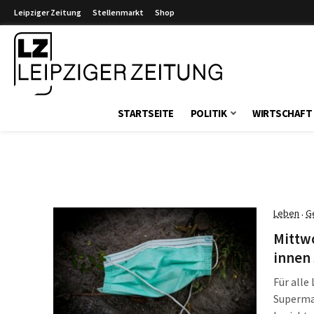
Leipziger Zeitung
Stellenmarkt
Shop
Leipziger Zeitung
STARTSEITE
POLITIK
WIRTSCHAFT
Leben
G
·
Mittwo
innen
Für alle
Superma