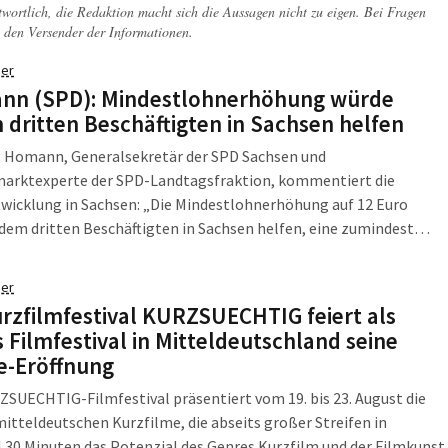
twortlich, die Redaktion macht sich die Aussagen nicht zu eigen. Bei Fragen
 den Versender der Informationen.
er
nn (SPD): Mindestlohnerhöhung würde
 dritten Beschäftigten in Sachsen helfen
 Homann, Generalsekretär der SPD Sachsen und
marktexperte der SPD-Landtagsfraktion, kommentiert die
wicklung in Sachsen: „Die Mindestlohnerhöhung auf 12 Euro
dem dritten Beschäftigten in Sachsen helfen, eine zumindest
d existenzsichernde Entlohnung für ihre harte Arbeit zu
“, so Homann mit Blick auf die neusten Zahlen des Statistischen
er
tes, auf eine Anfrage der Linken.
urzfilmfestival KURZSUECHTIG feiert als
s Filmfestival in Mitteldeutschland seine
ne-Eröffnung
SUECHTIG-Filmfestival präsentiert vom 19. bis 23. August die
itteldeutschen Kurzfilme, die abseits großer Streifen in
30 Minuten das Potenzial des Genres Kurzfilm und der Filmkunst