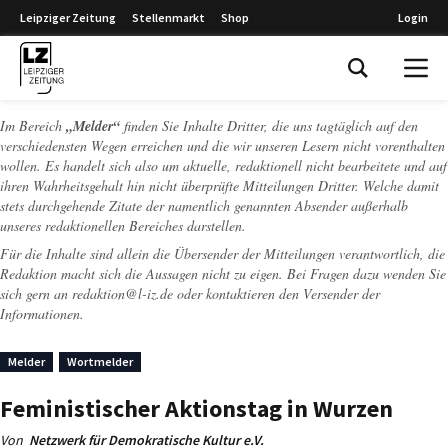
Leipziger Zeitung
Stellenmarkt
Shop
Login
Leipziger Zeitung
Im Bereich
„Melder“
finden Sie Inhalte Dritter, die uns tagtäglich auf den
verschiedensten Wegen erreichen und die wir unseren Lesern nicht vorenthalten
wollen. Es handelt sich also um aktuelle, redaktionell nicht bearbeitete und auf
ihren Wahrheitsgehalt hin nicht überprüfte Mitteilungen Dritter. Welche damit
stets durchgehende Zitate der namentlich genannten Absender außerhalb
unseres redaktionellen Bereiches darstellen.
Für die Inhalte sind allein die Übersender der Mitteilungen verantwortlich, die
Redaktion macht sich die Aussagen nicht zu eigen. Bei Fragen dazu wenden Sie
sich gern an
redaktion@l-iz.de
oder kontaktieren den Versender der
Informationen.
Melder
Wortmelder
Feministischer Aktionstag in Wurzen
Von
Netzwerk für Demokratische Kultur e.V.