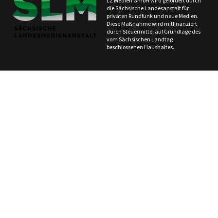
LZ Medien GmbH wird gefördert durch
die Sächsische Landesanstalt für
privaten Rundfunk und neue Medien.
Diese Maßnahme wird mitfinanziert
durch Steuermittel auf Grundlage des
vom Sächsischen Landtag
beschlossenen Haushaltes.