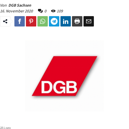
Von
DGB Sachsen
16. November 2020
0
109
GB Logo