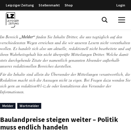
Leipziger Zeitung
Stellenmarkt
Shop
Login
Leipziger Zeitung
Im Bereich
„Melder“
finden Sie Inhalte Dritter, die uns tagtäglich auf den
verschiedensten Wegen erreichen und die wir unseren Lesern nicht vorenthalten
wollen. Es handelt sich also um aktuelle, redaktionell nicht bearbeitete und auf
ihren Wahrheitsgehalt hin nicht überprüfte Mitteilungen Dritter. Welche damit
stets durchgehende Zitate der namentlich genannten Absender außerhalb
unseres redaktionellen Bereiches darstellen.
Für die Inhalte sind allein die Übersender der Mitteilungen verantwortlich, die
Redaktion macht sich die Aussagen nicht zu eigen. Bei Fragen dazu wenden Sie
sich gern an
redaktion@l-iz.de
oder kontaktieren den Versender der
Informationen.
Melder
Wortmelder
Baulandpreise steigen weiter – Politik
muss endlich handeln