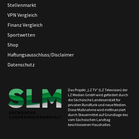
Stellenmarkt
VPN Vergleich
Finanz Vergleich
Sportwetten
Shop
Haftungsausschluss/Disclaimer
Datenschutz
Das Projekt „LZ TV“ (LZ Television) der
LZ Medien GmbH wird gefördert durch
die Sächsische Landesanstalt für
privaten Rundfunk und neue Medien.
Diese Maßnahme wird mitfinanziert
durch Steuermittel auf Grundlage des
vom Sächsischen Landtag
beschlossenen Haushaltes.