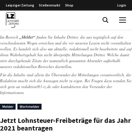
Leipziger Zeitung
Stellenmarkt
Shop
Login
Leipziger Zeitung
Im Bereich
„Melder“
finden Sie Inhalte Dritter, die uns tagtäglich auf den
verschiedensten Wegen erreichen und die wir unseren Lesern nicht vorenthalten
wollen. Es handelt sich also um aktuelle, redaktionell nicht bearbeitete und auf
ihren Wahrheitsgehalt hin nicht überprüfte Mitteilungen Dritter. Welche damit
stets durchgehende Zitate der namentlich genannten Absender außerhalb
unseres redaktionellen Bereiches darstellen.
Für die Inhalte sind allein die Übersender der Mitteilungen verantwortlich, die
Redaktion macht sich die Aussagen nicht zu eigen. Bei Fragen dazu wenden Sie
sich gern an
redaktion@l-iz.de
oder kontaktieren den Versender der
Informationen.
Melder
Wortmelder
Jetzt Lohnsteuer-Freibeträge für das Jahr
2021 beantragen