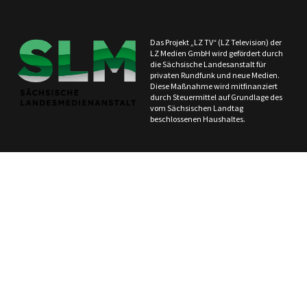
Das Projekt „LZ TV“ (LZ Television) der
LZ Medien GmbH wird gefördert durch
die Sächsische Landesanstalt für
privaten Rundfunk und neue Medien.
Diese Maßnahme wird mitfinanziert
durch Steuermittel auf Grundlage des
vom Sächsischen Landtag
beschlossenen Haushaltes.