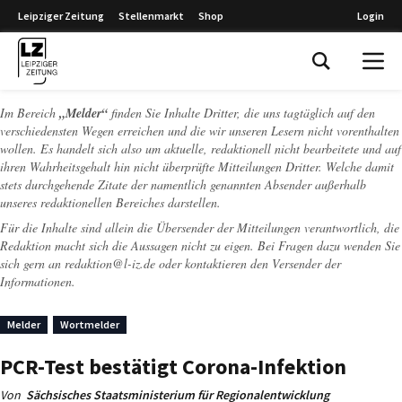
Leipziger Zeitung
Stellenmarkt
Shop
Login
Leipziger Zeitung
Im Bereich
„Melder“
finden Sie Inhalte Dritter, die uns tagtäglich auf den
verschiedensten Wegen erreichen und die wir unseren Lesern nicht vorenthalten
wollen. Es handelt sich also um aktuelle, redaktionell nicht bearbeitete und auf
ihren Wahrheitsgehalt hin nicht überprüfte Mitteilungen Dritter. Welche damit
stets durchgehende Zitate der namentlich genannten Absender außerhalb
unseres redaktionellen Bereiches darstellen.
Für die Inhalte sind allein die Übersender der Mitteilungen verantwortlich, die
Redaktion macht sich die Aussagen nicht zu eigen. Bei Fragen dazu wenden Sie
sich gern an
redaktion@l-iz.de
oder kontaktieren den Versender der
Informationen.
Melder
Wortmelder
PCR-Test bestätigt Corona-Infektion
Von
Sächsisches Staatsministerium für Regionalentwicklung