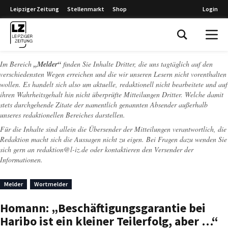
Leipziger Zeitung
Stellenmarkt
Shop
Login
Leipziger Zeitung
Im Bereich
„Melder“
finden Sie Inhalte Dritter, die uns tagtäglich auf den
verschiedensten Wegen erreichen und die wir unseren Lesern nicht vorenthalten
wollen. Es handelt sich also um aktuelle, redaktionell nicht bearbeitete und auf
ihren Wahrheitsgehalt hin nicht überprüfte Mitteilungen Dritter. Welche damit
stets durchgehende Zitate der namentlich genannten Absender außerhalb
unseres redaktionellen Bereiches darstellen.
Für die Inhalte sind allein die Übersender der Mitteilungen verantwortlich, die
Redaktion macht sich die Aussagen nicht zu eigen. Bei Fragen dazu wenden Sie
sich gern an
redaktion@l-iz.de
oder kontaktieren den Versender der
Informationen.
Melder
Wortmelder
Homann: „Beschäftigungsgarantie bei
Haribo ist ein kleiner Teilerfolg, aber …“