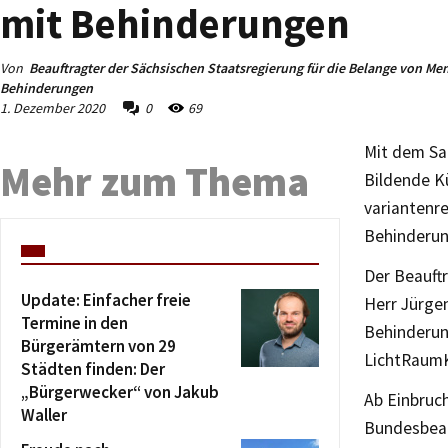
mit Behinderungen
Von
Beauftragter der Sächsischen Staatsregierung für die Belange von Me
Behinderungen
1. Dezember 2020
0
69
Mit dem Sa
Mehr zum Thema
Bildende K
variantenre
Behinderun
Der Beauft
Update: Einfacher freie
Herr Jürge
Termine in den
Behinderung
Bürgerämtern von 29
LichtRaum
Städten finden: Der
„Bürgerwecker“ von Jakub
Ab Einbruch
Waller
Bundesbeau