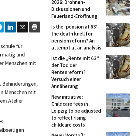
2026: Drohnen-
Diskussionen und
Feuerland-Eröffnung
Is the ‘pension at 63’
the death knell for
pension reform? An
schule für
attempt at an analysis
ormatig und
Ist die „Rente mit 63“
 der Menschen mit
der Tod der
Rentenreform?
Versuch einer
t Behinderungen,
Annäherung
von Menschen mit
New initiative:
em Atelier
Childcare fees in
Leipzig to be adjusted
to reflect rising
es
childcare costs
elbseitigen
Neuer Vorstoß: