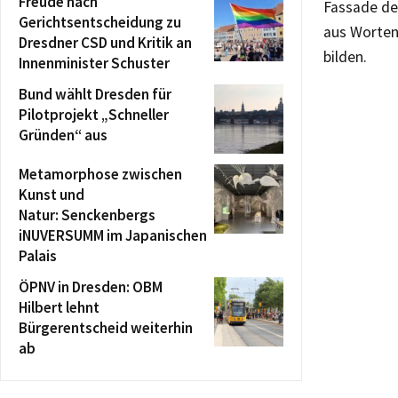
Freude nach
Fassade der
Gerichtsentscheidung zu
aus Worten
Dresdner CSD und Kritik an
bilden.
Innenminister Schuster
Bund wählt Dresden für
Pilotprojekt „Schneller
Gründen“ aus
Metamorphose zwischen
Kunst und
Natur: Senckenbergs
iNUVERSUMM im Japanischen
Palais
ÖPNV in Dresden: OBM
Hilbert lehnt
Bürgerentscheid weiterhin
ab