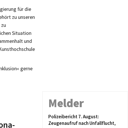
gierung für die
ehört zu unseren
 zu
lichen Situation
usammenhalt und
r Kunsthochschule
nklusion« gerne
Melder
Polizeibericht 7. August:
rona-
Zeugenaufruf nach Unfallflucht,