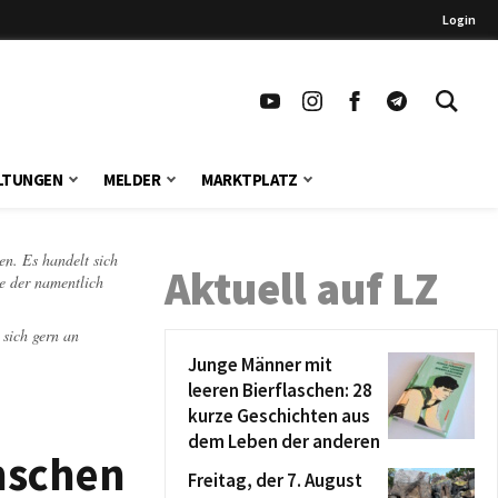
Login
LTUNGEN
MELDER
MARKTPLATZ
en. Es handelt sich
Aktuell auf LZ
te der namentlich
 sich gern an
Junge Männer mit
leeren Bierflaschen: 28
kurze Geschichten aus
dem Leben der anderen
enschen
Freitag, der 7. August