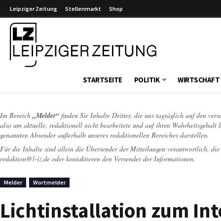
Leipziger Zeitung
Stellenmarkt
Shop
Leipziger Zeitung
STARTSEITE
POLITIK
WIRTSCHAFT
Im Bereich
„Melder“
finden Sie Inhalte Dritter, die uns tagtäglich auf den ver
also um aktuelle, redaktionell nicht bearbeitete und auf ihren Wahrheitsgehalt 
genannten Absender außerhalb unseres redaktionellen Bereiches darstellen.
Für die Inhalte sind allein die Übersender der Mitteilungen verantwortlich, di
redaktion@l-iz.de
oder kontaktieren den Versender der Informationen.
Melder
Wortmelder
Lichtinstallation zum I