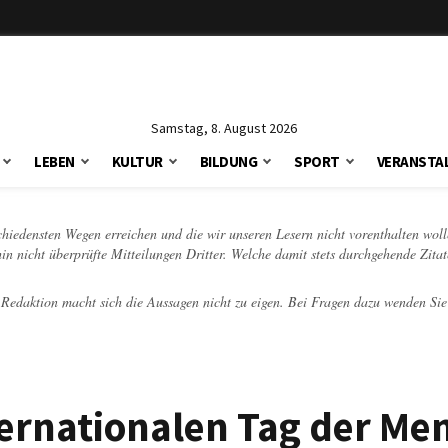
Samstag, 8. August 2026
LEBEN
KULTUR
BILDUNG
SPORT
VERANSTA
schiedensten Wegen erreichen und die wir unseren Lesern nicht vorenthalten woll
hin nicht überprüfte Mitteilungen Dritter. Welche damit stets durchgehende Zita
e Redaktion macht sich die Aussagen nicht zu eigen. Bei Fragen dazu wenden Sie
nternationalen Tag der M