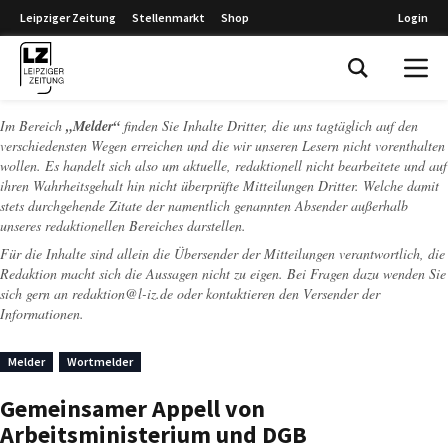
Leipziger Zeitung
Stellenmarkt
Shop
Login
Leipziger Zeitung
Im Bereich
„Melder“
finden Sie Inhalte Dritter, die uns tagtäglich auf den
verschiedensten Wegen erreichen und die wir unseren Lesern nicht vorenthalten
wollen. Es handelt sich also um aktuelle, redaktionell nicht bearbeitete und auf
ihren Wahrheitsgehalt hin nicht überprüfte Mitteilungen Dritter. Welche damit
stets durchgehende Zitate der namentlich genannten Absender außerhalb
unseres redaktionellen Bereiches darstellen.
Für die Inhalte sind allein die Übersender der Mitteilungen verantwortlich, die
Redaktion macht sich die Aussagen nicht zu eigen. Bei Fragen dazu wenden Sie
sich gern an
redaktion@l-iz.de
oder kontaktieren den Versender der
Informationen.
Melder
Wortmelder
Gemeinsamer Appell von
Arbeitsministerium und DGB