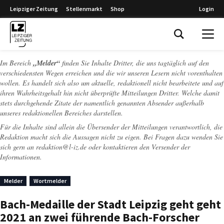
Leipziger Zeitung
Stellenmarkt
Shop
Login
Leipziger Zeitung
Im Bereich
„Melder“
finden Sie Inhalte Dritter, die uns tagtäglich auf den
verschiedensten Wegen erreichen und die wir unseren Lesern nicht vorenthalten
wollen. Es handelt sich also um aktuelle, redaktionell nicht bearbeitete und auf
ihren Wahrheitsgehalt hin nicht überprüfte Mitteilungen Dritter. Welche damit
stets durchgehende Zitate der namentlich genannten Absender außerhalb
unseres redaktionellen Bereiches darstellen.
Für die Inhalte sind allein die Übersender der Mitteilungen verantwortlich, die
Redaktion macht sich die Aussagen nicht zu eigen. Bei Fragen dazu wenden Sie
sich gern an
redaktion@l-iz.de
oder kontaktieren den Versender der
Informationen.
Melder
Wortmelder
Bach-Medaille der Stadt Leipzig geht geht
2021 an zwei führende Bach-Forscher